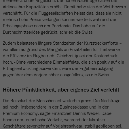
mehrere Gründe: Angesichts der hohen Nachfrage hätten die
Airlines ihre Kapazitäten erhöht. Damit habe sich der Wettbewerb
verschärft. Für die Fluggesellschaften heisst das, dass sie nicht
mehr so hohe Preise verlangen können wie teils während der
Erholungsphase nach der Pandemie. Das habe auf die
Durchschnittserlöse gedrückt, schrieb die Swiss.
Zudem belasteten längere Standzeiten der Kurzstreckenflotte –
vor allem aufgrund des Mangels an Ersatzteilen für Triebwerke –
die Effizienz im Flugbetrieb. Gleichzeitig sei der Kostendruck
hoch. «Ohne verschiedene Einmaleffekte, die sich positiv auf die
Ertragsentwicklung auswirkten, wäre der Ergebnisrückgang
gegenüber dem Vorjahr höher ausgefallen», so die Swiss.
Höhere Pünktlichkeit, aber eigenes Ziel verfehlt
Die Reiselust der Menschen ist weiterhin gross. Die Nachfrage
sei hoch, insbesondere in der Businessklasse und in der
Premium Economy, sagte Finanzchef Dennis Weber. Dabei
boome der touristische Verkehr, während der lukrative
Geschäftsreiseverkehr auf Vorjahresniveau stabil geblieben sei.