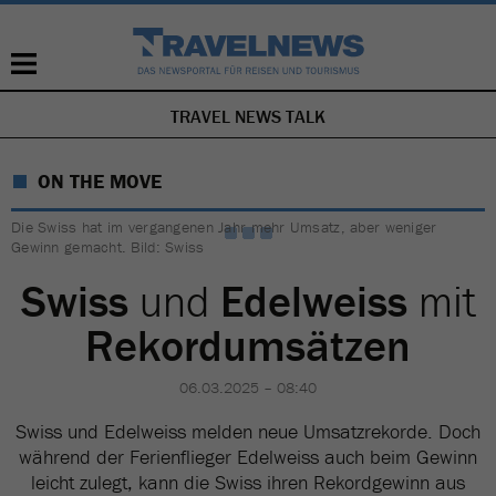
TRAVEL NEWS TALK
NAVIGATION
ÜBERSPRINGEN
ON THE MOVE
Die Swiss hat im vergangenen Jahr mehr Umsatz, aber weniger
Gewinn gemacht. Bild: Swiss
Swiss
und
Edelweiss
mit
Rekordumsätzen
06.03.2025 – 08:40
Swiss und Edelweiss melden neue Umsatzrekorde. Doch
während der Ferienflieger Edelweiss auch beim Gewinn
leicht zulegt, kann die Swiss ihren Rekordgewinn aus