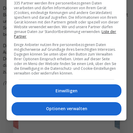
335 Partner werden Ihre personenbezogenen Daten
Die Zahl der Passagiere sollte auf drei Millionen steigen, hatte
verarbeiten und dürfen Informationen von Ihrem Gerät
(Cookies, eindeutige Kennungen und andere Gerätedaten)
Bauer gesagt. Genau diese Zahl hat die Edelweiss 2024 erreicht
speichern und darauf zugreifen. Die Informationen von Ihrem
und damit eine Punktlandung hingelegt. 2023 hatte die
Gerät können mit den Partnern geteilt oder speziell von dieser
Website verwendet werden. Wir und unsere Partner dürfen
Schwester-Airline der Swiss noch 2,7 Millionen Reisende
genaue Daten zur Standortbestimmung verwenden.
Liste der
befördert.
Partner
Einige Anbieter nutzen Ihre personenbezogenen Daten
Die Zahl der Flüge nahm um 7,9 Prozent auf 20'400 zu. Die
möglicherweise auf Grundlage ihres berechtigten Interesses.
Auslastung der Maschinen ist allerdings leicht gesunken: Im
Dagegen können Sie unten über den Button zum Verwalten
Durchschnitt waren 82 von 100 Sitzen belegt, nach 83 im Jahr
Ihrer Optionen Einspruch erheben. Unten auf dieser Seite
oder im Menü der Website finden Sie einen Link, über den Sie
davor. Damit hat Bauer sein Ziel, die Auslastung auf 85 Prozent
die Einwilligung in die Datenschutz- und Cookie-Einstellungen
zu verbessern, nicht geschafft.
verwalten oder widerrufen können.
(TN)
Einwilligen
Optionen verwalten