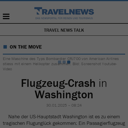
TRAVEL NEWS TALK
NAVIGATION
ÜBERSPRINGEN
ON THE MOVE
Eine Maschine des Typs Bombardier CRJ700 von American Airlines
stiess mit einem Helikopter zusammen. Bild: Screenshot Youtube-
Video
Flugzeug-Crash
in
Washington
30.01.2025 – 08:24
Nahe der US-Hauptstadt Washington ist es zu einem
tragischen Flugunglück gekommen: Ein Passagierflugzeug