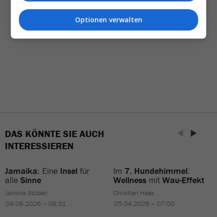
Optionen verwalten
DAS KÖNNTE SIE AUCH
INTERESSIEREN
Jamaika
: Eine
Insel
für
Im
7. Hundehimmel
:
alle
Sinne
Wellness
mit
Wau-Effekt
Jannina Stüben
Christian Haas
04.06.2026 – 08:31
05.04.2026 – 07:00