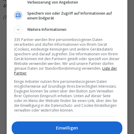
Verbesserung von Angeboten
49 Insassen sowie ein Mensch am Boden ums Leben.
Speichern von oder Zugriff auf Informationen auf
(TN)
einem Endgerät
Weitere Informationen
335 Partner werden Ihre personenbezogenen Daten
verarbeiten und dürfen Informationen von Ihrem Gerät
(Cookies, eindeutige Kennungen und andere Gerätedaten)
speichern und darauf zugreifen. Die Informationen von Ihrem
Gerät können mit den Partnern geteilt oder speziell von dieser
Website verwendet werden. Wir und unsere Partner dürfen
genaue Daten zur Standortbestimmung verwenden.
Die wichtigsten und
Liste der
Partner
besten News direkt in
Einige Anbieter nutzen Ihre personenbezogenen Daten
möglicherweise auf Grundlage ihres berechtigten Interesses.
Ihr E‑Mail-Postfach
Dagegen können Sie unten über den Button zum Verwalten
Ihrer Optionen Einspruch erheben. Unten auf dieser Seite
oder im Menü der Website finden Sie einen Link, über den Sie
Täglich oder wöchentlich, mit mehr Insights oder
die Einwilligung in die Datenschutz- und Cookie-Einstellungen
verwalten oder widerrufen können.
weniger. Bei Travel­news haben Sie die Wahl.
Einwilligen
NEWSLETTER ENTDECKEN