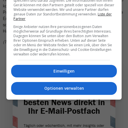
speichern und darauf zugreifen. Die Informationen von Ihrem
Gerät können mit den Partnern geteilt oder speziell von dieser
konsequente Kostendisziplin bei gleichzeitiger Steigerung von
Website verwendet werden. Wir und unsere Partner dürfen
Produktivität und Effizienz hat uns dabei geholfen, dieses solide
genaue Daten zur Standortbestimmung verwenden.
Liste der
Ergebnis zu erarbeiten. Das werden wir weiterführen und so
Partner
schaue ich zuversichtlich auf das saisonal stärkere zweite
Einige Anbieter nutzen Ihre personenbezogenen Daten
Halbjahr».
möglicherweise auf Grundlage ihres berechtigten Interesses.
Dagegen können Sie unten über den Button zum Verwalten
Ihrer Optionen Einspruch erheben. Unten auf dieser Seite
(TN)
oder im Menü der Website finden Sie einen Link, über den Sie
die Einwilligung in die Datenschutz- und Cookie-Einstellungen
verwalten oder widerrufen können.
Einwilligen
Optionen verwalten
Die wichtigsten und
besten News direkt in
Ihr E‑Mail-Postfach
Täglich oder wöchentlich, mit mehr Insights oder