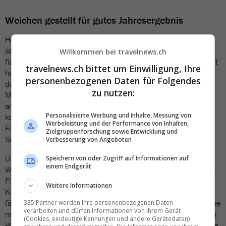
Weichen gestellt für gutes Jahresergebnis
Heike Birlenbach, Chief Executive Officer ad interim von Swiss,
sagt zum aktuellen Ergebnis: «Wir haben die richtigen Weichen
Willkommen bei travelnews.ch
für ein gutes Jahresergebnis gestellt. Investitionen in die Zukunft
travelnews.ch bittet um Einwilligung, Ihre
haben wir auf den Weg gebracht. Hierbei berücksichtigen wir,
personenbezogenen Daten für Folgendes
dass sich die Bedürfnisse der Fluggäste und auch die
zu nutzen:
Marktsituation über die letzten Jahre verändert haben. So
arbeiten wir weiterhin intensiv daran, das Kundenerlebnis
Personalisierte Werbung und Inhalte, Messung von
kontinuierlich zu verbessern. Gleichzeitig bilden ein stabiler
Werbeleistung und der Performance von Inhalten,
Flugbetrieb und ein attraktives Flugprogramm weitere
Zielgruppenforschung sowie Entwicklung und
Schwerpunkte.»
Verbesserung von Angeboten
Und zu den aktuellen Rahmenbedingungen sagt CFO Dennis
Speichern von oder Zugriff auf Informationen auf
einem Endgerät
Weber: «Die geopolitischen Entwicklungen beeinflussen unseren
Flugbetrieb ebenso wie extreme Wetterlagen und
Weitere Informationen
Kapazitätsengpässe in der Flugsicherung in Europa. Ausserdem
fällt die Normalisierung der Angebotssituation in unserer Branche
335 Partner werden Ihre personenbezogenen Daten
verarbeiten und dürfen Informationen von Ihrem Gerät
mit einer Phase erhöhter Kosteninflation zusammen. Vor diesem
(Cookies, eindeutige Kennungen und andere Gerätedaten)
Hintergrund können wir mit dem Ergebnis zufrieden sein. Unsere