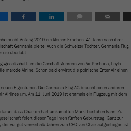
nche erlebt Anfang 2019 ein kleines Erbeben. 41 Jahre nach ihrer
lschaft Germania pleite. Auch die Schweizer Tochter, Germania Flug
r sie überlebt.
ngsgesellschaft um die Geschäftsführerin von Air Prishtina, Leyla
ie marode Airline. Schon bald erwirbt die polnische Enter Air einen
e neuen Eigentümer: Die Germania Flug AG braucht einen anderen
ir Airlines um. Am 11. Juni 2019 ist erstmals ein Flugzeug mit dem
ln daran, dass Chair im hart umkämpften Markt bestehen kann. Zu
esellschaft feiert dieser Tage ihren fünften Geburtstag. Ganz zur
 der vor gut viereinhalb Jahren zum CEO von Chair aufgestiegen ist.