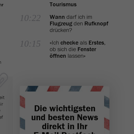
Tourismus
hr
10:22
Wann
darf ich im
Flugzeug
den
Rufknopf
drücken?
10:15
«Ich
checke
als
Erstes
,
ob sich die
Fenster
öffnen
lassen»
h
eit
ir
Die wichtigsten
0
und besten News
ef
direkt in Ihr