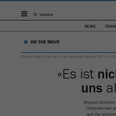
SUCHEN
NEWS
TRAV
ON THE MOVE
Shpend Ibrahimi ist seit rund viereinhalb Jahren CEO von Chai
«Es ist
nic
uns
al
Shpend Ibrahimi 
Unternehmen sei
auf die schwier