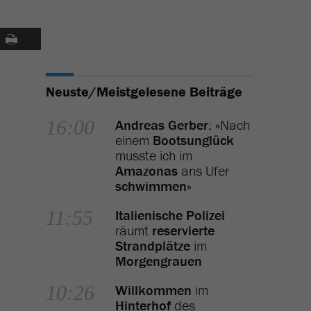
Neuste/Meistgelesene Beiträge
16:00
Andreas Gerber
: «Nach
einem
Bootsunglück
musste ich im
Amazonas
ans Ufer
schwimmen
»
11:55
Italienische Polizei
räumt
reservierte
Strandplätze
im
Morgengrauen
10:26
Willkommen
im
Hinterhof
des