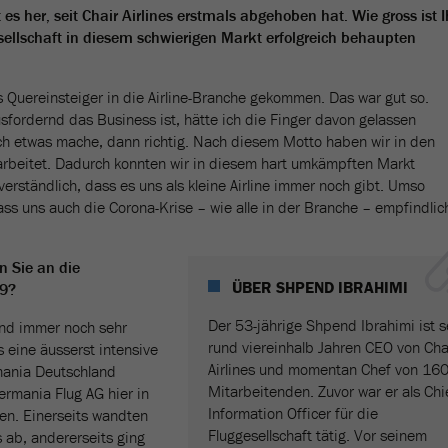
t es her, seit Chair Airlines erstmals abgehoben hat. Wie gross ist I
esellschaft in diesem schwierigen Markt erfolgreich behaupten
s Quereinsteiger in die Airline-Branche gekommen. Das war gut so.
sfordernd das Business ist, hätte ich die Finger davon gelassen
 ich etwas mache, dann richtig. Nach diesem Motto haben wir in den
arbeitet. Dadurch konnten wir in diesem hart umkämpften Markt
tverständlich, dass es uns als kleine Airline immer noch gibt. Umso
s uns auch die Corona-Krise – wie alle in der Branche – empfindlic
 Sie an die
ÜBER SHPEND IBRAHIMI
19?
Der 53-jährige Shpend Ibrahimi ist s
ind immer noch sehr
rund viereinhalb Jahren CEO von Cha
es eine äusserst intensive
Airlines und momentan Chef von 16
rmania Deutschland
Mitarbeitenden. Zuvor war er als Chi
ermania Flug AG hier in
Information Officer für die
ten. Einerseits wandten
Fluggesellschaft tätig. Vor seinem
s ab, andererseits ging