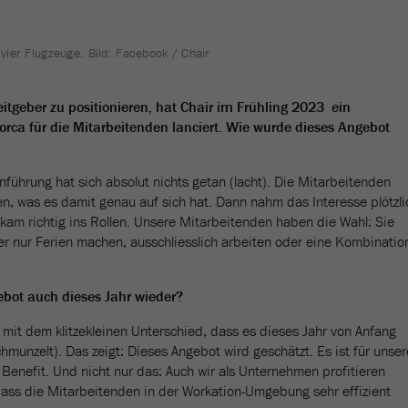
 vier Flugzeuge. Bild: Facebook / Chair
eitgeber zu positionieren, hat Chair im Frühling 2023 ein
orca für die Mitarbeitenden lanciert. Wie wurde dieses Angebot
führung hat sich absolut nichts getan (lacht). Die Mitarbeitenden
ren, was es damit genau auf sich hat. Dann nahm das Interesse plötzli
 kam richtig ins Rollen. Unsere Mitarbeitenden haben die Wahl: Sie
r nur Ferien machen, ausschliesslich arbeiten oder eine Kombinatio
ebot auch dieses Jahr wieder?
– mit dem klitzekleinen Unterschied, dass es dieses Jahr von Anfang
hmunzelt). Das zeigt: Dieses Angebot wird geschätzt. Es ist für unser
 Benefit. Und nicht nur das: Auch wir als Unternehmen profitieren
 dass die Mitarbeitenden in der Workation-Umgebung sehr effizient