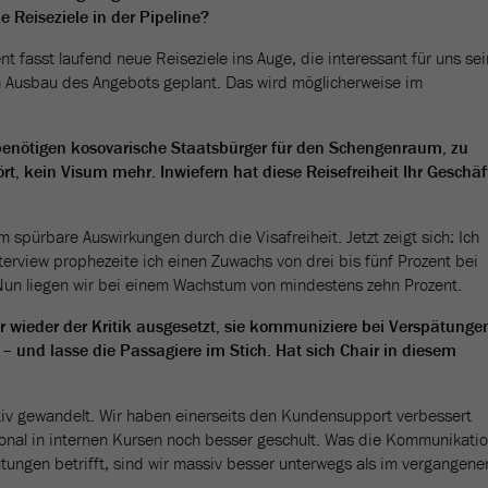
 Reiseziele in der Pipeline?
 fasst laufend neue Reiseziele ins Auge, die interessant für uns sei
ein Ausbau des Angebots geplant. Das wird möglicherweise im
.
 benötigen kosovarische Staatsbürger für den Schengenraum, zu
t, kein Visum mehr. Inwiefern hat diese Reisefreiheit Ihr Geschäf
m spürbare Auswirkungen durch die Visafreiheit. Jetzt zeigt sich: Ich
nterview prophezeite ich einen Zuwachs von drei bis fünf Prozent bei
un liegen wir bei einem Wachstum von mindestens zehn Prozent.
er wieder der Kritik ausgesetzt, sie kommuniziere bei Verspätunge
– und lasse die Passagiere im Stich. Hat sich Chair in diesem
nitiv gewandelt. Wir haben einerseits den Kundensupport verbessert
onal in internen Kursen noch besser geschult. Was die Kommunikati
ngen betrifft, sind wir massiv besser unterwegs als im vergangene