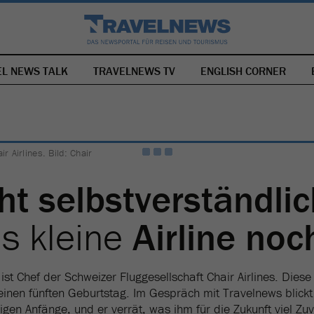
EL NEWS TALK
TRAVELNEWS TV
NAVIGATION
ENGLISH CORNER
ÜBERSPRINGEN
r Airlines. Bild: Chair
ht selbstverständli
s kleine
Airline noc
ist Chef der Schweizer Fluggesellschaft Chair Airlines. Diese
nen fünften Geburtstag. Im Gespräch mit Travelnews blickt
igen Anfänge, und er verrät, was ihm für die Zukunft viel Zuve