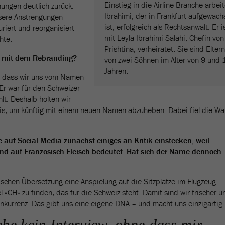
Einstieg in die Airline-Branche arbei
hungen deutlich zurück.
Ibrahimi, der in Frankfurt aufgewach
sere Anstrengungen
ist, erfolgreich als Rechtsanwalt. Er i
riert und reorganisiert –
mit Leyla Ibrahimi-Salahi, Chefin von 
hte.
Prishtina, verheiratet. Sie sind Eltern
rt mit dem Rebranding?
von zwei Söhnen im Alter von 9 und 
Jahren.
ar, dass wir uns vom Namen
Er war für den Schweizer
lt. Deshalb holten wir
fis, um künftig mit einem neuen Namen abzuheben. Dabei fiel die Wa
 auf Social Media zunächst einiges an Kritik einstecken, weil
 und auf Französisch Fleisch bedeutet. Hat sich der Name dennoch
glischen Übersetzung eine Anspielung auf die Sitzplätze im Flugzeug.
 «CH» zu finden, das für die Schweiz steht. Damit sind wir frischer u
onkurrenz. Das gibt uns eine eigene DNA – und macht uns einzigartig.
ebe kein Interview, ohne dass mir