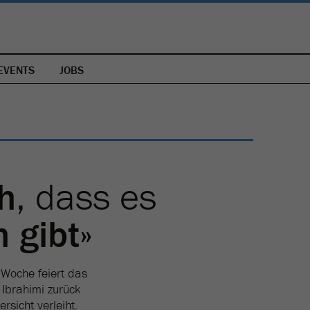
EVENTS
JOBS
ch
, dass es
h gibt
»
 Woche feiert das
 Ibrahimi zurück
rsicht verleiht.