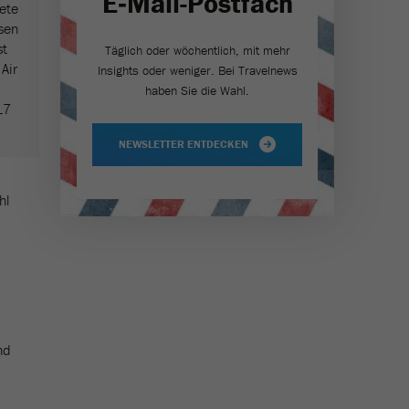
E‑Mail-Postfach
tete
sen
st
Täglich oder wöchentlich, mit mehr
Air
Insights oder weniger. Bei Travel­news
haben Sie die Wahl.
17
NEWSLETTER ENTDECKEN
hl
nd