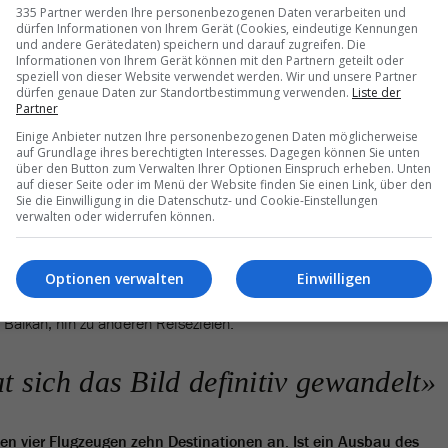
 gut, wo ist die Nachfrage allenfalls geringer als erwartet?
335 Partner werden Ihre personenbezogenen Daten verarbeiten und
dürfen Informationen von Ihrem Gerät (Cookies, eindeutige Kennungen
und andere Gerätedaten) speichern und darauf zugreifen. Die
Sorgenkinder mehr. Aufgrund der geopolitischen Lage entwickelte sic
Informationen von Ihrem Gerät können mit den Partnern geteilt oder
ht wie erhofft. Mittlerweile sind wir dort aber bereits wieder auf
speziell von dieser Website verwendet werden. Wir und unsere Partner
eschäft mit Flügen nach Kreta und Mallorca läuft sehr erfreulich.
dürfen genaue Daten zur Standortbestimmung verwenden.
Liste der
Partner
den Buchungen – über alle Destinationen gesehen – rund zehn Prozen
Einige Anbieter nutzen Ihre personenbezogenen Daten möglicherweise
auf Grundlage ihres berechtigten Interesses. Dagegen können Sie unten
über den Button zum Verwalten Ihrer Optionen Einspruch erheben. Unten
as Balkan-Geschäft?
auf dieser Seite oder im Menü der Website finden Sie einen Link, über den
Sie die Einwilligung in die Datenschutz- und Cookie-Einstellungen
hema scheint die Schweizer Journalisten ganz besonders zu
verwalten oder widerrufen können.
 Interview, ohne dass mir diese Frage gestellt wird. Klar ist das
 uns, es macht bei Chair momentan rund 50 Prozent aus. Das ist aber
ie aktuellen Kapazitäten im Balkan sind auch unserer derzeitigen
Optionen verwalten
Einwilligen
h kann mir durchaus vorstellen, dass sich die Anteile künftig
Balkan, hin zu anderen Reisezielen.
t sich das Bild definitiv gewandelt»
inen vier Flugzeugen zehn Destinationen an. Ist ein Ausbau des