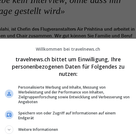
age gestellt wird»
lahi, ist Chefin des Flugveranstalters Air Prishtina und arbeitet in
hnen und Chair zusammen. Wir gut können Sie Familie und Beruf
u Hause dann und wann zu geschäftlichen Diskussionen?
Willkommen bei travelnews.ch
n man Privates und Geschäftliches nur schwer trennen. Klar, hie und 
travelnews.ch bittet um Einwilligung, Ihre
 andere Angelegenheit zu Hause. Es ist aber keinesfalls so, dass Air
personenbezogenen Daten für Folgendes zu
 am Familientisch die dominierenden Themen sind.
nutzen:
irline in Glattbrugg. Bild: TN
Personalisierte Werbung und Inhalte, Messung von
Werbeleistung und der Performance von Inhalten,
Zielgruppenforschung sowie Entwicklung und Verbesserung von
Angeboten
on Chair aktuell?
Speichern von oder Zugriff auf Informationen auf einem
nterwegs. 2023 transportierten wird rund 700’000 Fluggäste Dieses
Endgerät
r gehen davon aus, dass wir bei den Passagieren erstmals die
erden.
Weitere Informationen