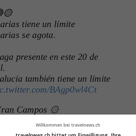
🟡
rias tiene un límite
arias se agota.
aga presente en este 20 de
l.
lucía también tiene un límite
ic.twitter.com/BAgp0wl4Ct
ran Campos ۞
ranzVanPelt)
April 20, 2024
Willkommen bei travelnews.ch
travelnews.ch bittet um Einwilligung, Ihre