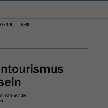
EVENTS
JOBS
ntourismus
seln
imische auf die
en.