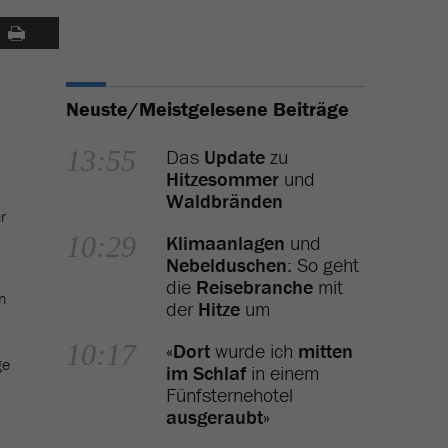
Neuste/Meistgelesene Beiträge
13:55
Das
Update
zu
Hitzesommer
und
Waldbränden
r
10:29
Klimaanlagen
und
Nebelduschen
: So geht
die
Reisebranche
mit
n
der
Hitze
um
10:17
«
Dort
wurde ich
mitten
ge
im Schlaf
in einem
Fünfsternehotel
ausgeraubt
»