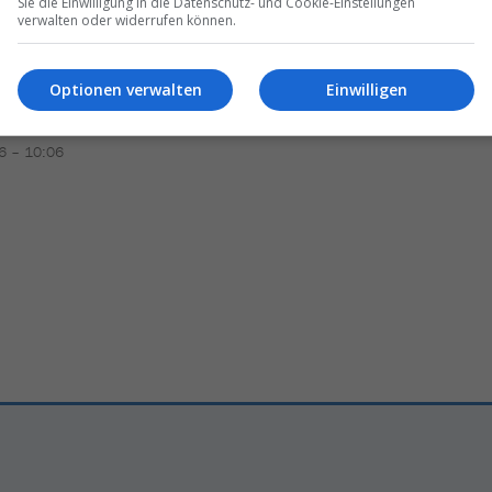
Sie die Einwilligung in die Datenschutz- und Cookie-Einstellungen
verwalten oder widerrufen können.
hlägerei
im
Flughafen-
Eskalation
im
Nahen Osten
Optionen verwalten
Einwilligen
l
–
Gäste
filmen
Horror
im
müssen Reisende
jetzt
wiss
C
02.03.2026 – 11:07
6 – 10:06