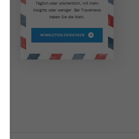
Täglich oder wöchentlich, mit mehr
Insights oder weniger. Bei Travel­news
en
haben Sie die Wahl.
n
NEWSLETTER ENTDECKEN