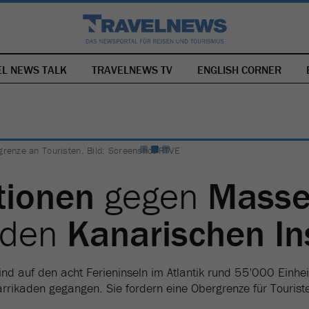
EL NEWS TALK
TRAVELNEWS TV
NAVIGATION
ENGLISH CORNER
ÜBERSPRINGEN
grenze an Touristen. Bild: Screenshot RTVE
tionen
gegen
Masse
 den
Kanarischen In
d auf den acht Ferieninseln im Atlantik rund 55'000 Einhe
rrikaden gegangen. Sie fordern eine Obergrenze für Tourist