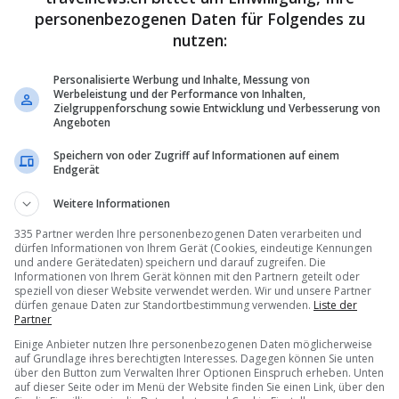
personenbezogenen Daten für Folgendes zu
e Miete» und «Das Paradies wird nicht mit Beton gemacht» war am
nutzen:
nten zu lesen. Ein Hungerstreik von sechs Aktivisten und Aktivistinn
se agota» (Die Kanaren haben genug) ging am Sonntag bereits in de
Personalisierte Werbung und Inhalte, Messung von
Baustopp zweier Luxussiedlungen im Süden Teneriffas, die sie als
Werbeleistung und der Performance von Inhalten,
Zielgruppenforschung sowie Entwicklung und Verbesserung von
Angeboten
ten? Die Liste ist lang und geht vom Baustopp für Hotels und
ung einer Übernachtungssteuer, wie es sie schon länger etwa auf den
Speichern von oder Zugriff auf Informationen auf einem
Endgerät
gibt, und eine bessere Regulierung der Ferienwohnungen.
Weitere Informationen
335 Partner werden Ihre personenbezogenen Daten verarbeiten und
dürfen Informationen von Ihrem Gerät (Cookies, eindeutige Kennungen
und andere Gerätedaten) speichern und darauf zugreifen. Die
Informationen von Ihrem Gerät können mit den Partnern geteilt oder
speziell von dieser Website verwendet werden. Wir und unsere Partner
dürfen genaue Daten zur Standortbestimmung verwenden.
Liste der
Partner
Einige Anbieter nutzen Ihre personenbezogenen Daten möglicherweise
auf Grundlage ihres berechtigten Interesses. Dagegen können Sie unten
über den Button zum Verwalten Ihrer Optionen Einspruch erheben. Unten
auf dieser Seite oder im Menü der Website finden Sie einen Link, über den