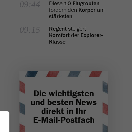
09:44
Diese
10 Flugrouten
fordern den
Körper
am
stärksten
09:15
Regent
steigert
Komfort
der
Explorer-
Klasse
Die wichtigsten
und besten News
direkt in Ihr
E‑Mail-Postfach