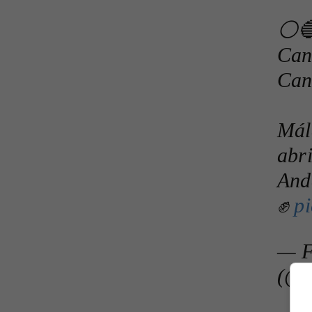
⚪️
Cana
Can
Mál
abri
Anda
✊
p
— F
(@F