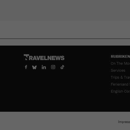
RUBRIKEN
Navigation
On The Mo
überspring
Services
Trips & Tra
Ferienland
English Co
Impres