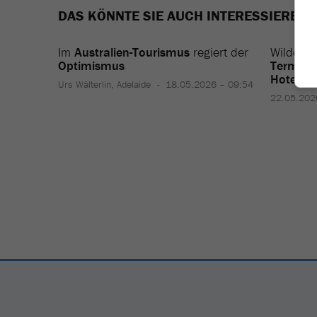
DAS KÖNNTE SIE AUCH INTERESSIEREN
Im
Australien-Tourismus
regiert der
Wilde
Sc
Optimismus
Termina
Hotel-W
Urs Wälterlin, Adelaide
18.05.2026 – 09:54
22.05.202