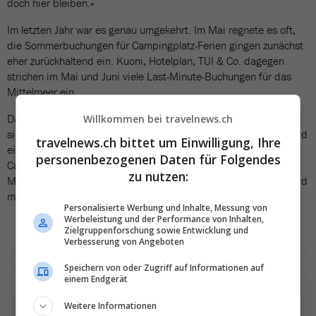
doch hier bleiben.»
Im letzten Jahr war es genau umgekehrt. Im Mai regnete es oft,
die Sommerbuchungen für Campingplatz-Ferien gingen zunächst
eher zurückhaltend ein. Kuoni, Hotelplan, TUI & Co. dagegen
strichen im Mai und Juni viele Last-Minute-Buchungen für das
Mittelmeer ein.
Darauf läuft es auch in diesem Jahr hinaus. Viele Ferienwillige
Willkommen bei travelnews.ch
sind noch unschlüssig. Im Mai und Juni, so unsere Prognose, wird
travelnews.ch bittet um Einwilligung, Ihre
eine Buchungswelle über die Schweiz schwappen. Ob die
personenbezogenen Daten für Folgendes
Campingplätze hierzulande oder die Badeferien-Hotels am
zu nutzen:
Mittelmeer stärker profitieren, ist noch offen. Die Wetterlage wird
mitentscheiden.
Personalisierte Werbung und Inhalte, Messung von
Werbeleistung und der Performance von Inhalten,
Zielgruppenforschung sowie Entwicklung und
Verbesserung von Angeboten
Speichern von oder Zugriff auf Informationen auf
einem Endgerät
Weitere Informationen