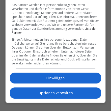
Die wichtigsten und
335 Partner werden Ihre personenbezogenen Daten
besten News direkt in
verarbeiten und dürfen Informationen von Ihrem Gerät
(Cookies, eindeutige Kennungen und andere Gerätedaten)
Ihr E‑Mail-Postfach
speichern und darauf zugreifen. Die Informationen von Ihrem
Gerät können mit den Partnern geteilt oder speziell von dieser
Website verwendet werden. Wir und unsere Partner dürfen
genaue Daten zur Standortbestimmung verwenden.
Liste der
Täglich oder wöchentlich, mit mehr Insights oder
Partner
weniger. Bei Travel­news haben Sie die Wahl.
Einige Anbieter nutzen Ihre personenbezogenen Daten
möglicherweise auf Grundlage ihres berechtigten Interesses.
Dagegen können Sie unten über den Button zum Verwalten
NEWSLETTER ENTDECKEN
Ihrer Optionen Einspruch erheben. Unten auf dieser Seite
oder im Menü der Website finden Sie einen Link, über den Sie
die Einwilligung in die Datenschutz- und Cookie-Einstellungen
verwalten oder widerrufen können.
Einwilligen
Optionen verwalten