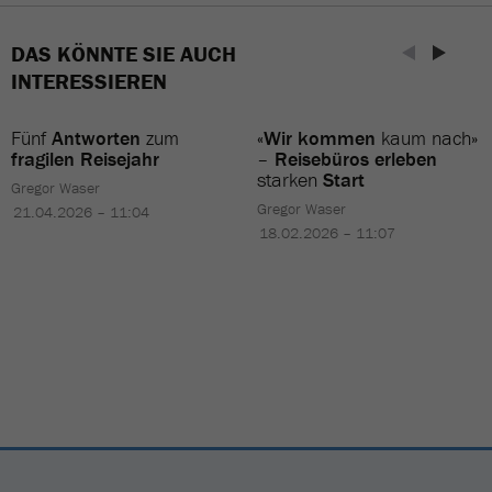
DAS KÖNNTE SIE AUCH
INTERESSIEREN
Fünf
Antworten
zum
«Wir kommen
kaum nach»
fragilen Reisejahr
–
Reisebüros erleben
starken
Start
Gregor Waser
Gregor Waser
21.04.2026 – 11:04
18.02.2026 – 11:07