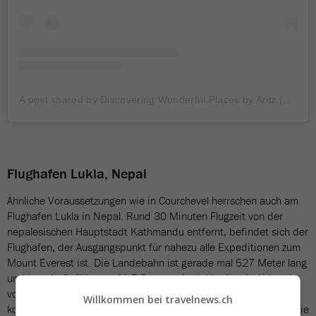
A post shared by Discovering Wonderful Places by Aritz (@dw_places)
Flughafen Lukla, Nepal
Ähnliche Voraussetzungen wie in Courchevel herrschen auch am
Flughafen Lukla in Nepal. Rund 30 Minuten Flugzeit von der
nepalesischen Hauptstadt Kathmandu entfernt, befindet sich der
Flughafen, der Ausgangspunkt für nahezu alle Expeditionen zum
Mount Everest ist. Die Landebahn ist gerade mal 527 Meter lang
und hat ein Gefälle von 11,7 Prozent. Auch hier ist ein Abbruch
von einem Start- oder Landemanöver nahezu unmöglich. Hinzu
Willkommen bei travelnews.ch
kommen die teils sehr schnell ändernden Wetterbedingungen, die