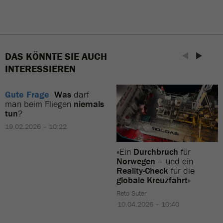
DAS KÖNNTE SIE AUCH
INTERESSIEREN
Gute Frage
Was
darf
man beim Fliegen
niemals
tun
?
19.02.2026 – 10:22
«Ein
Durchbruch
für
Norwegen
– und ein
Reality-Check
für die
globale Kreuzfahrt
»
Reto Suter
10.04.2026 – 10:40