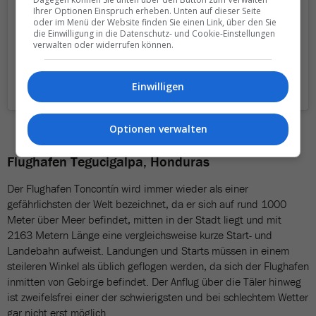
Ihrer Optionen Einspruch erheben. Unten auf dieser Seite
oder im Menü der Website finden Sie einen Link, über den Sie
die Einwilligung in die Datenschutz- und Cookie-Einstellungen
verwalten oder widerrufen können.
Einwilligen
A post shared by Utsav Bhandari (@bhandariutsav)
Optionen verwalten
Flughafen Tegucigalpa, Honduras
Der Flughafen Toncontín wird immer wieder als einer
gefährlichsten der Welt bezeichnet, da er sich auf rund 1000
Meter über Meer befindet, mitten in der Stadt liegt und mit
2163 Metern Länge eine vergleichsweise kurze Start- und
Landebahn aufweist. Landungen und Starts müssen in einem
steileren Winkel als üblich geflogen werden, da sich der Flughafen
inmitten von Gebirge befindet. Der Anflug über die Täler hinweg
ist zweifelsfrei einer der schwierigsten und bei schlechtem Wetter
gar nicht erst möglich.