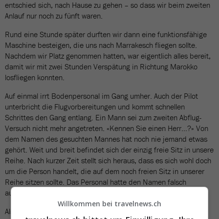
entschied sich, nach Hause zu gehen – so dass wir beim zweiten
Anlauf nur noch zu fünft waren.
Rund eine Stunde später durften wir dann eine funktionsfähige
Maschine besteigen, die uns nach Marrakesch fliegen sollte.
Nachdem wir Platz genommen hatten, war eigentlich alles bereit,
damit wir mit zwei Stunden Verspätung in Richtung Marokko
losfliegen konnten.
Auf einmal irrt Bodenpersonal im Gang umher. Auch der Pilot
unterbricht die Flugvorbereitungen und kommt schnellen
Schrittes den Gang entlang. Ein Mann sei zum zweiten Abflug-
Versuch nicht mehr angetreten. «Kennen Sie einen Herr...?» Von
dem Namen des gesuchten Mannes hat noch nie jemand etwas
gehört. Weit und breit befindet sich der einzig freie Sitz in unsere
Reihe. Nach kurzer Zeit stellt sich heraus, dass es sich wohl doch
um die Person handelt, die auf dem noch freien Sitz in unserer
Reihe sitzen sollte. Das Personal hatte den Namen falsch
ausgesprochen.
Willkommen bei travelnews.ch
Als sich die Aufregung um die vermisste Person gelegt hatte,