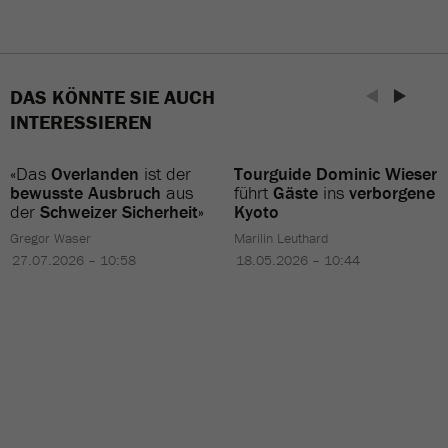
DAS KÖNNTE SIE AUCH
INTERESSIEREN
«Das
Overlanden
ist der
Tourguide Dominic Wieser
bewusste Ausbruch
aus
führt
Gäste
ins
verborgene
der
Schweizer Sicherheit»
Kyoto
Gregor Waser
Marilin Leuthard
27.07.2026 – 10:58
18.05.2026 – 10:44