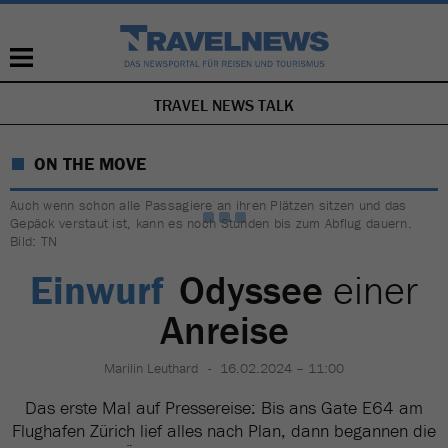
TRAVEL NEWS TALK
NAVIGATION
ÜBERSPRINGEN
ON THE MOVE
Auch wenn schon alle Passagiere an ihren Plätzen sitzen und das
Gepäck verstaut ist, kann es noch Stunden bis zum Abflug dauern.
Bild: TN
Einwurf
Odyssee
einer
Anreise
Marilin Leuthard
16.02.2024 – 11:00
Das erste Mal auf Pressereise: Bis ans Gate E64 am
Flughafen Zürich lief alles nach Plan, dann begannen die