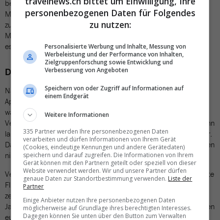
travelnews.ch bittet um Einwilligung, Ihre
begann die Suchaktion des Gepäcks. Als der Kapitän die
personenbezogenen Daten für Folgendes
Menschen an Bord über die neuen Umstände und über die
zu nutzen:
zusätzliche Verspätung informierte, ging ein Raunen durch die
Menge. Für die sichtlich genervte Edelweiss-Crew und uns hiess
es erneut: warten. Und noch mehr Verspätung.
Personalisierte Werbung und Inhalte, Messung von
Werbeleistung und der Performance von Inhalten,
Zielgruppenforschung sowie Entwicklung und
Dreieinhalb Stunden Verspätung
Verbesserung von Angeboten
Speichern von oder Zugriff auf Informationen auf
Nachdem die Crew als einziger Trost für die Umstände die
einem Endgerät
Appenzeller Bärli-Biberli etwas früher als sonst verteilt hatte,
waren wir bereit für den Start, mit satten dreieinhalb Stunden
Weitere Informationen
Verspätung. Geplanter Startzeitpunkt war 10:05 Uhr. Als wir dann
335 Partner werden Ihre personenbezogenen Daten
langsam auf die Startbahn rollten zeigte die Uhr nach 13:00 Uhr.
verarbeiten und dürfen Informationen von Ihrem Gerät
Dass wir in Marrakesch aufgrund eines VIP-Fluges für 20 Minuten
(Cookies, eindeutige Kennungen und andere Gerätedaten)
nicht landen durften, war dann nur noch die obligate Zugabe.
speichern und darauf zugreifen. Die Informationen von Ihrem
Gerät können mit den Partnern geteilt oder speziell von dieser
Website verwendet werden. Wir und unsere Partner dürfen
Verspätungen ohne Ende oder gar Flugannullationen: Jeder dritte
genaue Daten zur Standortbestimmung verwenden.
Liste der
Flug startet in Kloten mit mehr als 15 Minuten Verspätung, dies
Partner
zeigt eine Auswertung von «Flightright» aus dem vergangenen
Einige Anbieter nutzen Ihre personenbezogenen Daten
Jahr (
Travelnews berichtete
). Mit diesem Wert gehören wir zu den
möglicherweise auf Grundlage ihres berechtigten Interesses.
Dagegen können Sie unten über den Button zum Verwalten
europäischen Spitzenreitern bei Flugverspätungen.