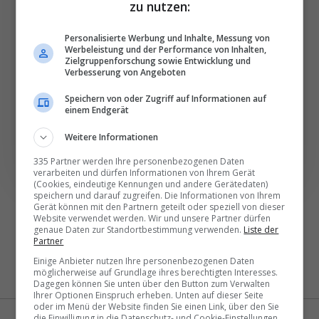
besten News direkt in
zu nutzen:
Ihr E‑Mail-Postfach
Personalisierte Werbung und Inhalte, Messung von
Werbeleistung und der Performance von Inhalten,
Zielgruppenforschung sowie Entwicklung und
Täglich oder wöchentlich, mit mehr Insights oder
Verbesserung von Angeboten
weniger. Bei Travel­news haben Sie die Wahl.
Speichern von oder Zugriff auf Informationen auf
einem Endgerät
NEWSLETTER ENTDECKEN
Weitere Informationen
335 Partner werden Ihre personenbezogenen Daten
verarbeiten und dürfen Informationen von Ihrem Gerät
(Cookies, eindeutige Kennungen und andere Gerätedaten)
speichern und darauf zugreifen. Die Informationen von Ihrem
Gerät können mit den Partnern geteilt oder speziell von dieser
Website verwendet werden. Wir und unsere Partner dürfen
genaue Daten zur Standortbestimmung verwenden.
Liste der
Partner
Einige Anbieter nutzen Ihre personenbezogenen Daten
möglicherweise auf Grundlage ihres berechtigten Interesses.
Dagegen können Sie unten über den Button zum Verwalten
Ihrer Optionen Einspruch erheben. Unten auf dieser Seite
oder im Menü der Website finden Sie einen Link, über den Sie
die Einwilligung in die Datenschutz- und Cookie-Einstellungen