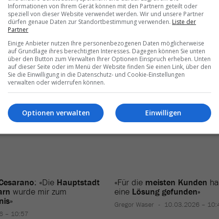
Informationen von Ihrem Gerät können mit den Partnern geteilt oder
speziell von dieser Website verwendet werden. Wir und unsere Partner
dürfen genaue Daten zur Standortbestimmung verwenden.
Liste der
itarbeitende war etwa im letzten Jahr in St. Helena auf der Napoleo
Partner
 als Spezialist ist es wichtig, für unsere Kunden auch neue Ziele zu
Einige Anbieter nutzen Ihre personenbezogenen Daten möglicherweise
en.
auf Grundlage ihres berechtigten Interesses. Dagegen können Sie unten
über den Button zum Verwalten Ihrer Optionen Einspruch erheben. Unten
auf dieser Seite oder im Menü der Website finden Sie einen Link, über den
Sie die Einwilligung in die Datenschutz- und Cookie-Einstellungen
verwalten oder widerrufen können.
Optionen verwalten
Einwilligen
 Cesarano
: «Die
Hauptstadt
«Für die
meisten Kunden
ha
arn
wurde mir zum
eine
Lösung gefunden»
nis
»
Gregor Waser
10.03.2026 – 10:
6 – 10:57