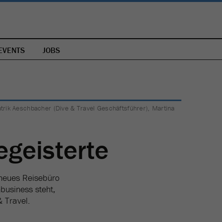
EVENTS
JOBS
Patrik Aeschbacher (Dive & Travel Geschäftsführer), Martina
geisterte
n neues Reisebüro
business steht,
 Travel.