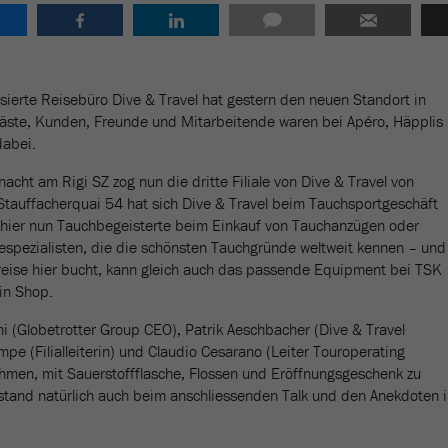
isierte Reisebüro Dive & Travel hat gestern den neuen Standort in
 Gäste, Kunden, Freunde und Mitarbeitende waren bei Apéro, Häpplis
dabei.
cht am Rigi SZ zog nun die dritte Filiale von Dive & Travel von
tauffacherquai 54 hat sich Dive & Travel beim Tauchsportgeschäft
n hier nun Tauchbegeisterte beim Einkauf von Tauchanzügen oder
sespezialisten, die die schönsten Tauchgründe weltweit kennen – und
reise hier bucht, kann gleich auch das passende Equipment bei TSK
in Shop.
hi (Globetrotter Group CEO), Patrik Aeschbacher (Dive & Travel
pe (Filialleiterin) und Claudio Cesarano (Leiter Touroperating
ehmen, mit Sauerstoffflasche, Flossen und Eröffnungsgeschenk zu
stand natürlich auch beim anschliessenden Talk und den Anekdoten 