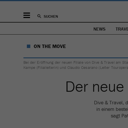
SUCHEN
NEWS
TRAV
ON THE MOVE
Bei der Eröffnung der neuen Filiale von Dive & Travel am Sta
Kampe (Filialleiterin) und Claudio Cesarano (Leiter Touropera
Der neu
Dive & Travel, d
in einem beste
sagt Pa