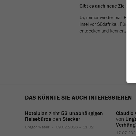
Gibt es auch neue Ziele?
Ja, immer wieder mal. Eine M
Insel vor Südafrika.. Für uns
entdecken und kennenzulern
DAS KÖNNTE SIE AUCH INTERESSIEREN
Hotelplan
zieht
53 unabhängigen
Claudio
Reisebüros
den
Stecker
von
Ung
Verhäng
Gregor Waser
09.02.2026 – 11:02
17.07.202