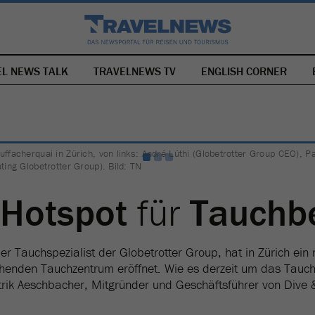
EL NEWS TALK
TRAVELNEWS TV
NAVIGATION
ENGLISH CORNER
ÜBERSPRINGEN
uffacherquai in Zürich, von links: André Lüthi (Globetrotter Group CEO), 
ting Globetrotter Group). Bild: TN
e
Hotspot
für
Tauchbe
er Tauchspezialist der Globetrotter Group, hat in Zürich ei
henden Tauchzentrum eröffnet. Wie es derzeit um das Tauch
trik Aeschbacher, Mitgründer und Geschäftsführer von Dive &