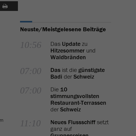
Neuste/Meistgelesene Beiträge
10:56
Das
Update
zu
Hitzesommer
und
Waldbränden
07:00
Das
ist die
günstigste
Badi
der
Schweiz
07:00
Die
10
stimmungsvollsten
Restaurant-Terrassen
der
Schweiz
im
11:10
Neues Flussschiff
setzt
ganz auf
Gruppenreisen