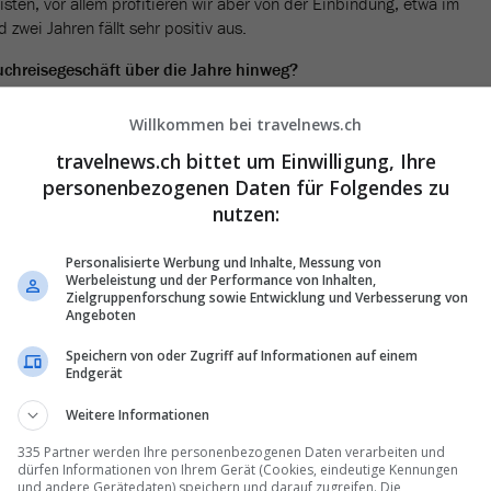
eisten, vor allem profitieren wir aber von der Einbindung, etwa im
 zwei Jahren fällt sehr positiv aus.
uchreisegeschäft über die Jahre hinweg?
r stets so um die fünf Prozent zulegen. Klar, Covid hat dann alles
Willkommen bei travelnews.ch
uell sind wir noch nicht ganz auf den Zahlen des Jahres 2019, wobei
travelnews.ch bittet um Einwilligung, Ihre
iger Personal haben.
personenbezogenen Daten für Folgendes zu
orderungen?
nutzen:
o leicht. Der Israel-Konflikt beeinflusst die Buchungen für das Rote
Personalisierte Werbung und Inhalte, Messung von
ar keine, bei den Neubuchungen läuft aber wenig. Ägypten ist eine
Werbeleistung und der Performance von Inhalten,
Zielgruppenforschung sowie Entwicklung und Verbesserung von
Angeboten
 gut?
Speichern von oder Zugriff auf Informationen auf einem
weit Tauchziele im Angebot. Zu den grössten gehören neben Ägypten
Endgerät
nn ist auch Indondesien sehr wichtig, etwa mit Raja Ampat, Komodo
Weitere Informationen
ppinen, Thailand und die Karibik laufen gut. Was auch gut läuft sind
 wie Galapagos oder Cocos. Traditionell sind wir auch ein Mittelmeer
335 Partner werden Ihre personenbezogenen Daten verarbeiten und
 wir ausgebaut, rund um Sizilien mit Marttimo oder Ustica.
dürfen Informationen von Ihrem Gerät (Cookies, eindeutige Kennungen
und andere Gerätedaten) speichern und darauf zugreifen. Die