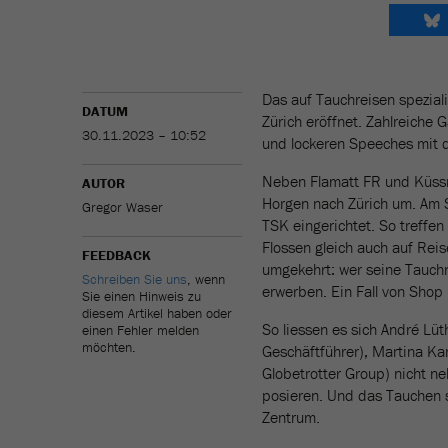
Das auf Tauchreisen spezial
DATUM
Zürich eröffnet. Zahlreiche
30.11.2023 – 10:52
und lockeren Speeches mit 
Neben Flamatt FR und Küssna
AUTOR
Horgen nach Zürich um. Am S
Gregor Waser
TSK eingerichtet. So treffe
Flossen gleich auch auf Rei
FEEDBACK
umgekehrt: wer seine Tauch
Schreiben Sie uns
, wenn
erwerben. Ein Fall von Shop 
Sie einen Hinweis zu
diesem Artikel haben oder
So liessen es sich André Lüt
einen Fehler melden
möchten.
Geschäftführer), Martina Kam
Globetrotter Group) nicht n
posieren. Und das Tauchen 
Zentrum.