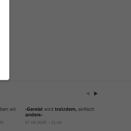
n-
ben wir
«
Gereist
wird
trotzdem,
einfach
anders
»
45
07.04.2026 – 11:04