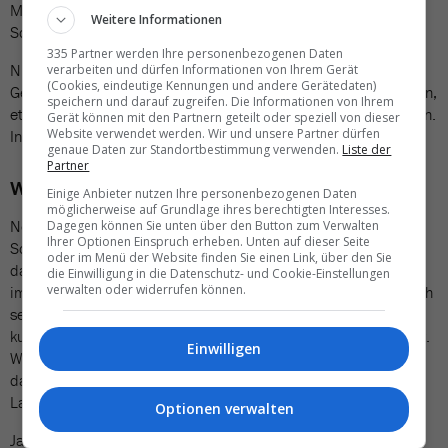
Moment einiges darauf hin, dass wir ein eigenes Gesetz für die
Weitere Informationen
Schweiz anstreben sollten.»
335 Partner werden Ihre personenbezogenen Daten
Nicole Pfammatter (Aus- und Weiterbildung) und Roger
verarbeiten und dürfen Informationen von Ihrem Gerät
(Cookies, eindeutige Kennungen und andere Gerätedaten)
Geissberger (Flug) hielten sich bewusst sehr kurz – im Bestreben,
speichern und darauf zugreifen. Die Informationen von Ihrem
etwas Zeit zu gewinnen, um rechtzeitig beim Mittagessen zu sein.
Gerät können mit den Partnern geteilt oder speziell von dieser
Website verwendet werden. Wir und unsere Partner dürfen
In beiden Fällen fiel die Bilanz überwiegend positiv aus.
genaue Daten zur Standortbestimmung verwenden.
Liste der
Partner
Wahlen
Einige Anbieter nutzen Ihre personenbezogenen Daten
möglicherweise auf Grundlage ihres berechtigten Interesses.
Neu und einstimmig in den Vorstand gewählt wurde Stephanie
Dagegen können Sie unten über den Button zum Verwalten
Ihrer Optionen Einspruch erheben. Unten auf dieser Seite
Schulze zur Wiesch, seit Juni CEO von DER Touristik Suisse und
oder im Menü der Website finden Sie einen Link, über den Sie
damit Nachfolgerin von Dieter Zümpel. Ihn ersetzt sie jetzt auch
die Einwilligung in die Datenschutz- und Cookie-Einstellungen
verwalten oder widerrufen können.
im SRV-Vorstand. Sie habe sich bestens eingelebt und fühle sich
sehr wohl in ihrem neuen Job, sagte Schulze zur Wiesch in ihrer
kurzen Ansprache. «Ich bin also gut angekommen in der Schweiz.
Einwilligen
Wenn Sie mich jetzt in den Vorstand wählen, bestätigen Sie mir,
dass Sie das auch so sehen, sagte sie mit einem herzlichen
Lachen.»
Optionen verwalten
Jacqueline Ulrich trat als Vertreterin der Westschweizer Retailer