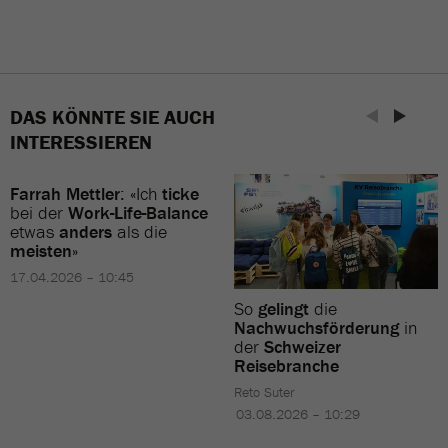
DAS KÖNNTE SIE AUCH
INTERESSIEREN
Farrah Mettler
: «Ich
ticke
bei der
Work-Life-Balance
etwas
anders
als die
meisten
»
17.04.2026 – 10:45
So
gelingt
die
Nachwuchsförderung
in
der
Schweizer
Reisebranche
Reto Suter
03.08.2026 – 10:29