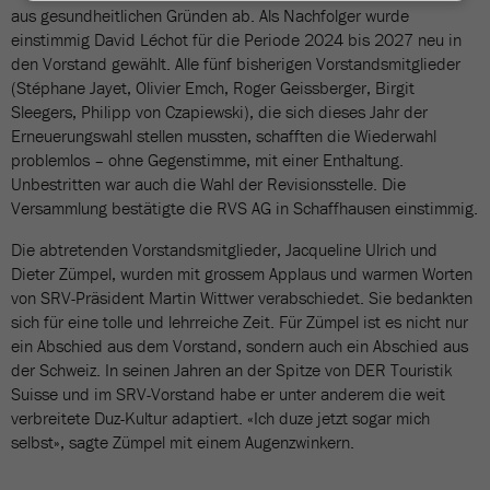
aus gesundheitlichen Gründen ab. Als Nachfolger wurde
einstimmig David Léchot für die Periode 2024 bis 2027 neu in
den Vorstand gewählt. Alle fünf bisherigen Vorstandsmitglieder
(Stéphane Jayet, Olivier Emch, Roger Geissberger, Birgit
Sleegers, Philipp von Czapiewski), die sich dieses Jahr der
Erneuerungswahl stellen mussten, schafften die Wiederwahl
problemlos – ohne Gegenstimme, mit einer Enthaltung.
Unbestritten war auch die Wahl der Revisionsstelle. Die
Versammlung bestätigte die RVS AG in Schaffhausen einstimmig.
Die abtretenden Vorstandsmitglieder, Jacqueline Ulrich und
Dieter Zümpel, wurden mit grossem Applaus und warmen Worten
von SRV-Präsident Martin Wittwer verabschiedet. Sie bedankten
sich für eine tolle und lehrreiche Zeit. Für Zümpel ist es nicht nur
ein Abschied aus dem Vorstand, sondern auch ein Abschied aus
der Schweiz. In seinen Jahren an der Spitze von DER Touristik
Suisse und im SRV-Vorstand habe er unter anderem die weit
verbreitete Duz-Kultur adaptiert. «Ich duze jetzt sogar mich
selbst», sagte Zümpel mit einem Augenzwinkern.