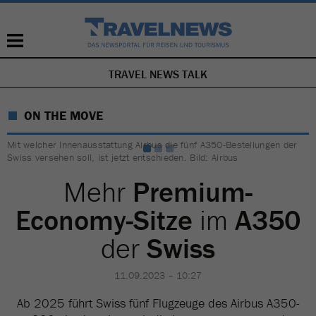
TRAVEL NEWS TALK
NAVIGATION
ÜBERSPRINGEN
ON THE MOVE
Mit welcher Innenausstattung Airbus die fünf A350-Bestellungen der
Swiss versehen soll, ist jetzt entschieden. Bild: Airbus
Mehr
Premium-
Economy-Sitze
im
A350
der
Swiss
11.09.2023 – 10:27
Ab 2025 führt Swiss fünf Flugzeuge des Airbus A350-