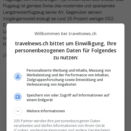
Flugzeug ist gemäss Swiss das modernste und sparsamste
Langstreckenflugzeug seiner Art. Gegenüber seinem
Vorgängermodell erzeugt es rund 25 Prozent weniger CO2-
Emissionen. Zudem produziert es weniger als halb so viel
Lärmemissionen. Im Schnitt verbraucht der A350-900 nur noch
Willkommen bei travelnews.ch
rund 2,5 Liter Kerosin pro Passagier und 100 Kilometer
travelnews.ch bittet um Einwilligung, Ihre
Flugstrecke.
personenbezogenen Daten für Folgendes
(TN)
zu nutzen:
Personalisierte Werbung und Inhalte, Messung von
Werbeleistung und der Performance von Inhalten,
Zielgruppenforschung sowie Entwicklung und
Verbesserung von Angeboten
Speichern von oder Zugriff auf Informationen auf
einem Endgerät
Die wichtigsten und
Weitere Informationen
besten News direkt in
335 Partner werden Ihre personenbezogenen Daten
Ihr E‑Mail-Postfach
verarbeiten und dürfen Informationen von Ihrem Gerät
(Cookies, eindeutige Kennungen und andere Gerätedaten)