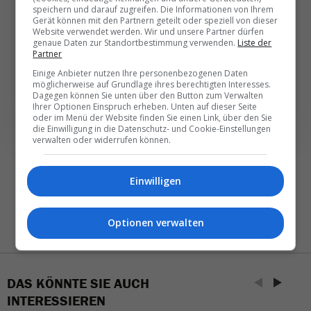
speichern und darauf zugreifen. Die Informationen von Ihrem
Gerät können mit den Partnern geteilt oder speziell von dieser
Täglich oder wöchentlich, mit mehr Insights oder
Website verwendet werden. Wir und unsere Partner dürfen
weniger. Bei Travel­news haben Sie die Wahl.
genaue Daten zur Standortbestimmung verwenden.
Liste der
Partner
Einige Anbieter nutzen Ihre personenbezogenen Daten
NEWSLETTER ENTDECKEN
möglicherweise auf Grundlage ihres berechtigten Interesses.
Dagegen können Sie unten über den Button zum Verwalten
Ihrer Optionen Einspruch erheben. Unten auf dieser Seite
oder im Menü der Website finden Sie einen Link, über den Sie
die Einwilligung in die Datenschutz- und Cookie-Einstellungen
verwalten oder widerrufen können.
Einwilligen
Optionen verwalten
DAS KÖNNTE SIE AUCH
INTERESSIEREN