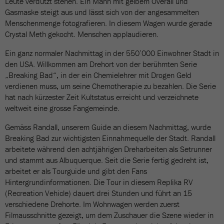
Leute verdutzt stehen. Ein Mann mit gelbem Overall und
Gasmaske steigt aus und lässt sich von der angesammelten
Menschenmenge fotografieren. In diesem Wagen wurde gerade
Crystal Meth gekocht. Menschen applaudieren.
Ein ganz normaler Nachmittag in der 550’000 Einwohner Stadt in
den USA. Willkommen am Drehort von der berühmten Serie
„Breaking Bad“, in der ein Chemielehrer mit Drogen Geld
verdienen muss, um seine Chemotherapie zu bezahlen. Die Serie
hat nach kürzester Zeit Kultstatus erreicht und verzeichnete
weltweit eine grosse Fangemeinde.
Gemäss Randall, unserem Guide an diesem Nachmittag, wurde
Breaking Bad zur wichtigsten Einnahmequelle der Stadt. Randall
arbeitete während den achtjährigen Dreharbeiten als Setrunner
und stammt aus Albuquerque. Seit die Serie fertig gedreht ist,
arbeitet er als Tourguide und gibt den Fans
Hintergrundinformationen. Die Tour in diesem Replika RV
(Recreation Vehicle) dauert drei Stunden und führt an 15
verschiedene Drehorte. Im Wohnwagen werden zuerst
Filmausschnitte gezeigt, um dem Zuschauer die Szene wieder in