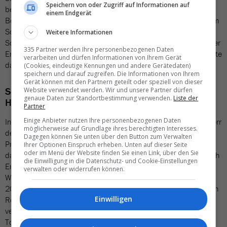
Speichern von oder Zugriff auf Informationen auf
bewusster Marketing-Entscheid: „Mit jedem weiteren James
einem Endgerät
Bond Film, wird seine Popularität grösser und die Anfragen beim
Schilthorn nehmen zu“, sagt Michelle Blaser, Sprecherin der
Weitere Informationen
Schilthornbahn AG. Zahlen werden keine genannt, „aber nach der
335 Partner werden Ihre personenbezogenen Daten
Eröffnung des James Bond Museums im Jahre 2013 verzeichnete
verarbeiten und dürfen Informationen von Ihrem Gerät
das Schilthorn einen Besucherrekord“, sagt Blaser.
(Cookies, eindeutige Kennungen und andere Gerätedaten)
speichern und darauf zugreifen. Die Informationen von Ihrem
Gerät können mit den Partnern geteilt oder speziell von dieser
Schweiz Tourismus hat Bollywood, Neuseeland
Website verwendet werden. Wir und unsere Partner dürfen
genaue Daten zur Standortbestimmung verwenden.
Liste der
Herr der Ringe
Partner
Einige Anbieter nutzen Ihre personenbezogenen Daten
In Neuseeland hat die Regierung schon früh Potenzial in den Herr
möglicherweise auf Grundlage ihres berechtigten Interesses.
der Ringe Büchern gesehen. Die Regierung hatte der
Dagegen können Sie unten über den Button zum Verwalten
Produktionsfirma ein 150 Millionen Dollar Paket angeboten,
Ihrer Optionen Einspruch erheben. Unten auf dieser Seite
oder im Menü der Website finden Sie einen Link, über den Sie
damit die Filme dort gedreht werden. Noch heute, 15 Jahre nach
die Einwilligung in die Datenschutz- und Cookie-Einstellungen
Erscheinen des ersten Filmes, reisen Touristen aus der ganzen
verwalten oder widerrufen können.
Welt nach „Mittelerde“. Die Übernachtungsszahlen konnten um
20 Prozent gesteigert werden. Der Filmtourismus-Experte Stefan
Einwilligen
Rösch verrät, dass Filmreisen noch stärker mit Emotionen
verbunden sind. „Als ich in Neuseeland Drehort-
Touristen begleitete, sah ich Menschen die weinten. Die