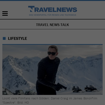
TRAVEL NEWS TALK
NAVIGATION
ÜBERSPRINGEN
LIFESTYLE
Lockt viele Filmfans nach Sölden: Daniel Craig im James Bond-Film
"Spectre". Bild: HO