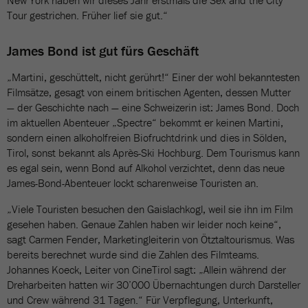
New York haben wir dieses Jahr erstmals die Sex and the City
Tour gestrichen. Früher lief sie gut.“
James Bond ist gut fürs Geschäft
„Martini, geschüttelt, nicht gerührt!“ Einer der wohl bekanntesten
Filmsätze, gesagt von einem britischen Agenten, dessen Mutter
— der Geschichte nach — eine Schweizerin ist: James Bond. Doch
im aktuellen Abenteuer „Spectre“ bekommt er keinen Martini,
sondern einen alkoholfreien Biofruchtdrink und dies in Sölden,
Tirol, sonst bekannt als Après-Ski Hochburg. Dem Tourismus kann
es egal sein, wenn Bond auf Alkohol verzichtet, denn das neue
James-Bond-Abenteuer lockt scharenweise Touristen an.
„Viele Touristen besuchen den Gaislachkogl, weil sie ihn im Film
gesehen haben. Genaue Zahlen haben wir leider noch keine“,
sagt Carmen Fender, Marketingleiterin von Ötztaltourismus. Was
bereits berechnet wurde sind die Zahlen des Filmteams.
Johannes Koeck, Leiter von CineTirol sagt: „Allein während der
Dreharbeiten hatten wir 30’000 Übernachtungen durch Darsteller
und Crew während 31 Tagen.“ Für Verpflegung, Unterkunft,