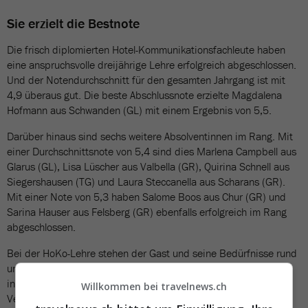
Sie erzielt die Bestnote
Die frisch diplomierten Hotel-Kommunikationsfachleute haben
eine anspruchsvolle dreijährige Lehre erfolgreich abgeschlossen.
Und der Notendurchschnitt für den gesamten Jahrgang ist mit
4,9 überaus gut. Die beste Abschlussnote erzielte Magdalena
Hofmann aus Schwanden (GL) mit einem Ergebnis von 5,5.
Darüber hinaus sind sechs weitere Absolventinnen im Rang. Mit
einer Durchschnittsnote von 5,4 sind dies Marlena Campbell aus
Glarus (GL), Lisa Lüscher aus Valbella (GR), Quirina Schnell aus
Siegershausen (TG) und Laura Steccanella aus Scharans (GR).
Mit einer Note von 5,3 haben Salome Boos aus Chur (GR) und
Sarina Hauser aus Felsberg (GR) ebenfalls erfolgreich im Rang
abgeschlossen.
Bei der HoKo-Lehre stehen der Gast und seine Bedürfnisse rund
um das Hotelerlebnis im Mittelpunkt. So werden die Lernenden
in der 360-Grad Ausbildung nicht nur darauf geschult, als
Willkommen bei travelnews.ch
Vernetzer in allen Hotel-Bereichen tätig zu sein, sondern werden