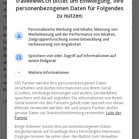
travelnews.ch bittet um Einwilligung, Ihre
unter Berücksichtigung der zunehmenden Digitalisierung auch in
personenbezogenen Daten für Folgendes
den individuellen Kommunikationsfähigkeiten und dem Umgang
zu nutzen:
mit neuen Medien gefördert.
Die EHL Hotelfachschule Passugg bietet den HoKo-Lehrgang als
Personalisierte Werbung und Inhalte, Messung von
Werbeleistung und der Performance von Inhalten,
einzige Schule in einem schulisch organisierten Modell an und
Zielgruppenforschung sowie Entwicklung und
bildet somit einen grossen Teil der Lernenden in der Schweiz in
Verbesserung von Angeboten
diesem neuen Beruf aus. Dabei gilt: «Kein Abschluss ohne
Anschluss» – die HoKo Absolventinnen und Absolventen können
Speichern von oder Zugriff auf Informationen auf
einem Endgerät
an die EHL Hotelfachschule Passugg zurückkehren, um ihre
Ausbildung mittels des verkürzten HF-Studiengangs zur/zum
Weitere Informationen
«Dipl. Hoteliere-Gastronomin / Hotelier-Gastronom»
weiterzuverfolgen und im Anschluss mit dem EHL Bachelor in
335 Partner werden Ihre personenbezogenen Daten
verarbeiten und dürfen Informationen von Ihrem Gerät
International Hospitality Management zu vertiefen.
(Cookies, eindeutige Kennungen und andere Gerätedaten)
speichern und darauf zugreifen. Die Informationen von Ihrem
(TN)
Gerät können mit den Partnern geteilt oder speziell von dieser
Website verwendet werden. Wir und unsere Partner dürfen
genaue Daten zur Standortbestimmung verwenden.
Liste der
Partner
Einige Anbieter nutzen Ihre personenbezogenen Daten
möglicherweise auf Grundlage ihres berechtigten Interesses.
Dagegen können Sie unten über den Button zum Verwalten