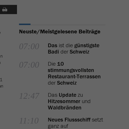
Neuste/Meistgelesene Beiträge
e
07:00
Das
ist die
günstigste
Badi
der
Schweiz
in
n
07:00
Die
10
stimmungsvollsten
Restaurant-Terrassen
21
der
Schweiz
an
12:47
Das
Update
zu
Hitzesommer
und
Waldbränden
11:10
Neues Flussschiff
setzt
ganz auf