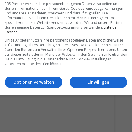
335 Partner werden Ihre personenbezogenen Daten verarbeiten und
dürfen Informationen von Ihrem Gerät (Cookies, eindeutige Kennungen
und andere Gerätedaten) speichern und darauf zugreifen. Die
Informationen von Ihrem Gerät können mit den Partnern geteilt oder
speziell von dieser Website verwendet werden. Wir und unsere Partner
dürfen genaue Daten zur Standortbestimmung verwenden.
Liste der
es (Argentinien)
Partner
Einige Anbieter nutzen Ihre personenbezogenen Daten möglicherweise
d Bergen ist die Stadt ein Paradies für Outdoor-Fans. Gleichzeitig
auf Grundlage ihres berechtigten Interesses. Dagegen können Sie unten
für eine warme, einladende Stimmung. Naturerlebnis und
über den Button zum Verwalten Ihrer Optionen Einspruch erheben. Unten
r Hand in Hand.
auf dieser Seite oder im Menü der Website finden Sie einen Link, über den
Sie die Einwilligung in die Datenschutz- und Cookie-Einstellungen
verwalten oder widerrufen können.
Optionen verwalten
Einwilligen