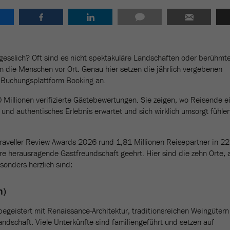
esslich? Oft sind es nicht spektakuläre Landschaften oder berühmt
 die Menschen vor Ort. Genau hier setzen die jährlich vergebenen
 Buchungsplattform Booking an.
 Millionen verifizierte Gästebewertungen. Sie zeigen, wo Reisende e
und authentisches Erlebnis erwartet und sich wirklich umsorgt fühle
raveller Review Awards 2026 rund 1,81 Millionen Reisepartner in 2
re herausragende Gastfreundschaft geehrt. Hier sind die zehn Orte, 
onders herzlich sind:
n)
begeistert mit Renaissance-Architektur, traditionsreichen Weingütern
ndschaft. Viele Unterkünfte sind familiengeführt und setzen auf