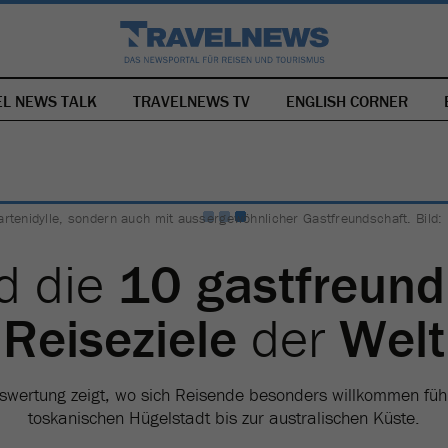
EL NEWS TALK
TRAVELNEWS TV
NAVIGATION
ENGLISH CORNER
ÜBERSPRINGEN
artenidylle, sondern auch mit aussergewöhnlicher Gastfreundschaft. Bild:
d die
10 gastfreund
Reiseziele
der
Welt
swertung zeigt, wo sich Reisende besonders willkommen füh
toskanischen Hügelstadt bis zur australischen Küste.