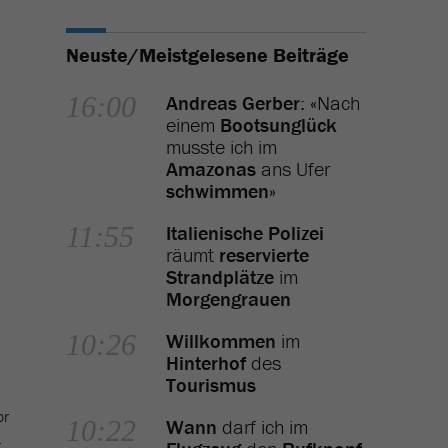
Neuste/Meistgelesene Beiträge
16:00
Andreas Gerber
: «Nach
einem
Bootsunglück
musste ich im
Amazonas
ans Ufer
schwimmen
»
11:55
Italienische Polizei
räumt
reservierte
Strandplätze
im
Morgengrauen
10:26
Willkommen
im
Hinterhof
des
Tourismus
or
10:22
Wann
darf ich im
.