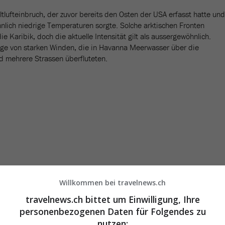
altlufteinbruch, der zuvor bereits den Osten der USA erfasst hatte und
lich niedrige Temperaturen sorgte. Solche arktischen Fronten
ie Karibik, doch die aktuelle Intensität gilt als aussergewöhnlich.
age von starken Winden, die in Havanna Meerwasser über die
 mehrere Strassen überfluteten.
Willkommen bei travelnews.ch
travelnews.ch bittet um Einwilligung, Ihre
personenbezogenen Daten für Folgendes zu
nutzen: