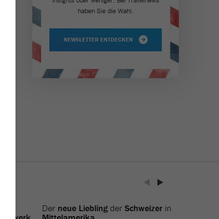
Insights oder weniger. Bei Travel­news
haben Sie die Wahl.
NEWSLETTER ENTDECKEN
n
ITB
Der
neue Liebling
der
Schweizer
in
Netzwerk
Mittelamerika