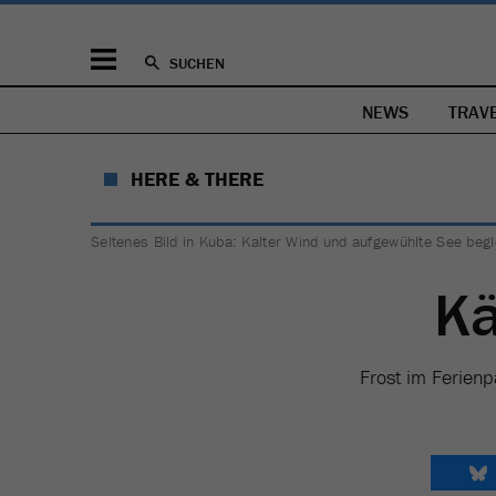
SUCHEN
NEWS
TRAV
HERE & THERE
Seltenes Bild in Kuba: Kalter Wind und aufgewühlte See beg
Kä
Frost im Ferien