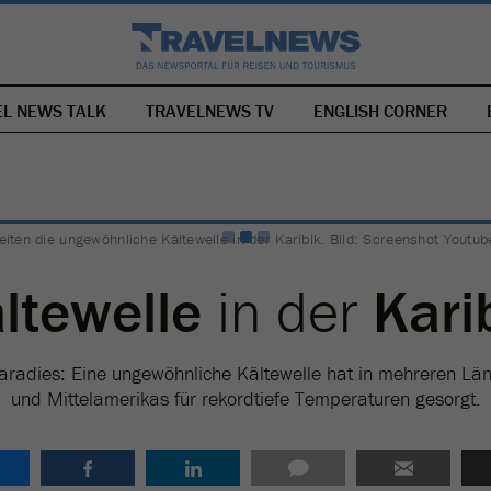
EL NEWS TALK
TRAVELNEWS TV
NAVIGATION
ENGLISH CORNER
ÜBERSPRINGEN
leiten die ungewöhnliche Kältewelle in der Karibik. Bild: Screenshot Yout
ltewelle
in der
Kari
paradies: Eine ungewöhnliche Kältewelle hat in mehreren Län
und Mittelamerikas für rekordtiefe Temperaturen gesorgt.