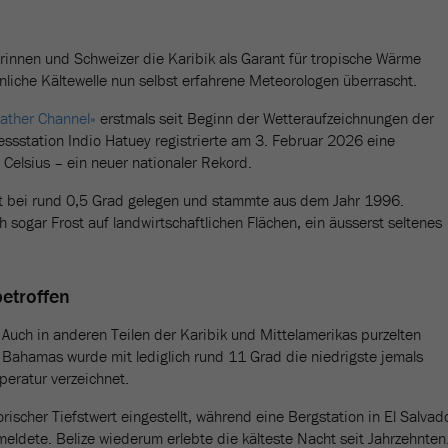
rinnen und Schweizer die Karibik als Garant für tropische Wärme
nliche Kältewelle nun selbst erfahrene Meteorologen überrascht.
ather Channel»
erstmals seit Beginn der Wetteraufzeichnungen der
essstation Indio Hatuey registrierte am 3. Februar 2026 eine
Celsius – ein neuer nationaler Rekord.
rt bei rund 0,5 Grad gelegen und stammte aus dem Jahr 1996.
h sogar Frost auf landwirtschaftlichen Flächen, ein äusserst seltenes
etroffen
. Auch in anderen Teilen der Karibik und Mittelamerikas purzelten
Bahamas wurde mit lediglich rund 11 Grad die niedrigste jemals
eratur verzeichnet.
rischer Tiefstwert eingestellt, während eine Bergstation in El Salvad
eldete. Belize wiederum erlebte die kälteste Nacht seit Jahrzehnten