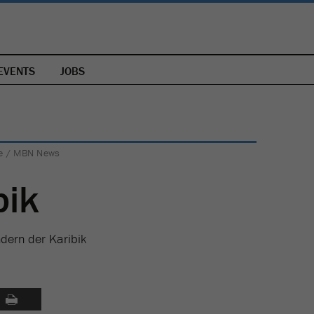
EVENTS
JOBS
ube / MBN News
bik
dern der Karibik