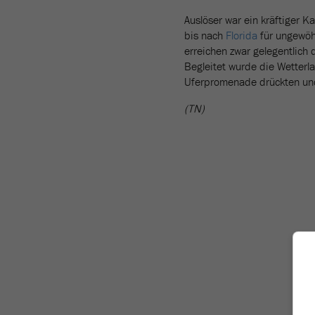
Auslöser war ein kräftiger K
bis nach
Florida
für ungewöhn
erreichen zwar gelegentlich d
Begleitet wurde die Wetterl
Uferpromenade drückten und
(TN)