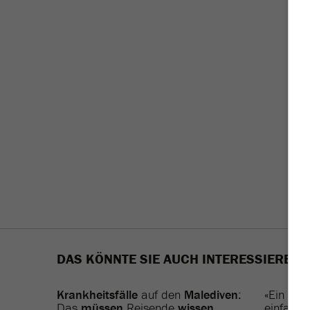
DAS KÖNNTE SIE AUCH INTERESSIEREN
Krankheitsfälle
auf den
Malediven
:
«Ein
Kreu
Das
müssen
Reisende
wissen
einfach
‹