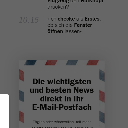
Flugzeug
den
Rufknopf
drücken?
10:15
«Ich
checke
als
Erstes
,
ob sich die
Fenster
öffnen
lassen»
Die wichtigsten
und besten News
direkt in Ihr
E‑Mail-Postfach
Täglich oder wöchentlich, mit mehr