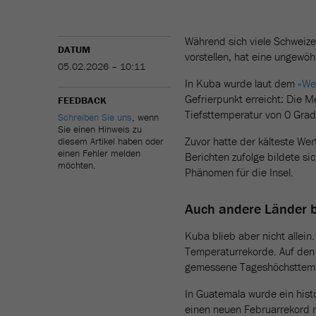
Während sich viele Schweize
DATUM
vorstellen, hat eine ungewöh
05.02.2026 – 10:11
In Kuba wurde laut dem
«We
Gefrierpunkt erreicht: Die M
FEEDBACK
Tiefsttemperatur von 0 Grad 
Schreiben Sie uns
, wenn
Sie einen Hinweis zu
Zuvor hatte der kälteste We
diesem Artikel haben oder
einen Fehler melden
Berichten zufolge bildete sic
möchten.
Phänomen für die Insel.
Auch andere Länder b
Kuba blieb aber nicht allein
Temperaturrekorde. Auf den 
gemessene Tageshöchsttemp
In Guatemala wurde ein histo
einen neuen Februarrekord m