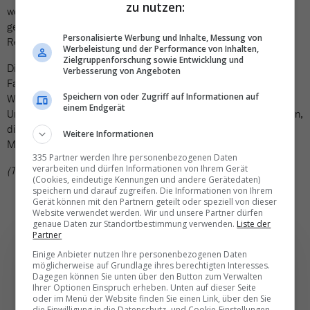
zu nutzen:
westgriechischen Hafen Patras verbindet, musste zeitweilig
gesperrt werden. Überschwemmungen wurden auch aus der
Personalisierte Werbung und Inhalte, Messung von
Region Sparta auf der Halbinsel Peloponnes gemeldet.
Werbeleistung und der Performance von Inhalten,
Zielgruppenforschung sowie Entwicklung und
Die Behörden riefen die Bevölkerung eindringlich auf, unnötige
Verbesserung von Angeboten
Fahrten zu vermeiden. Die Menschen wurden per SMS-
Speichern von oder Zugriff auf Informationen auf
Warnmeldung des Zivilschutzes aufgefordert, überflutete
einem Endgerät
Unterführungen, stark geneigte Strassen sowie Stellen zu meiden,
die über Flüsse führten. Mit einer Wetterbesserung wird laut
Weitere Informationen
Meteorologen am Samstag gerechnet.
335 Partner werden Ihre personenbezogenen Daten
verarbeiten und dürfen Informationen von Ihrem Gerät
(TN)
(Cookies, eindeutige Kennungen und andere Gerätedaten)
speichern und darauf zugreifen. Die Informationen von Ihrem
Gerät können mit den Partnern geteilt oder speziell von dieser
Website verwendet werden. Wir und unsere Partner dürfen
genaue Daten zur Standortbestimmung verwenden.
Liste der
Partner
Einige Anbieter nutzen Ihre personenbezogenen Daten
möglicherweise auf Grundlage ihres berechtigten Interesses.
Dagegen können Sie unten über den Button zum Verwalten
Ihrer Optionen Einspruch erheben. Unten auf dieser Seite
Die wichtigsten und
oder im Menü der Website finden Sie einen Link, über den Sie
die Einwilligung in die Datenschutz- und Cookie-Einstellungen