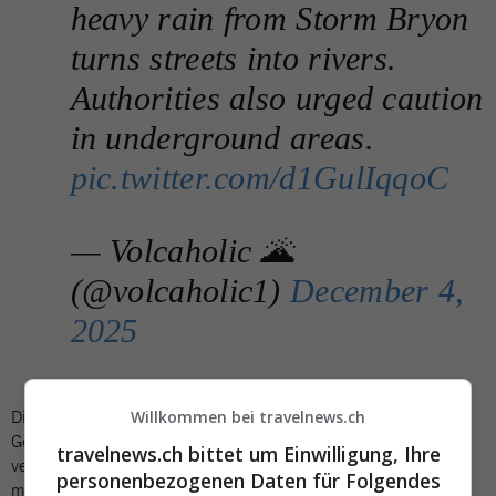
heavy rain from Storm Bryon
turns streets into rivers.
Authorities also urged caution
in underground areas.
pic.twitter.com/d1GulIqqoC
— Volcaholic 🌋
(@volcaholic1)
December 4,
2025
Die Feuerwehr meldete Dutzende Einsätze wegen überfluteter
Willkommen bei travelnews.ch
Gebäude sowie umgestürzter Gegenstände. Teilweise
travelnews.ch bittet um Einwilligung, Ihre
verwandelten sich Strassen in reissende Bäche, die Autos
personenbezogenen Daten für Folgendes
mitrissen. Die Ost-West-Autobahn, die Athen mit dem