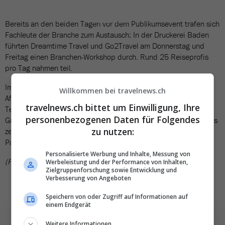
BILDERGALERIE
10 Bilder
Bereits an den beiden Tagen vor dem Publikumsevent trafen sich
Fachleute der Branche zum Austausch: In der Druckerei Baden
führten Dreamtime Travel und Go2Travel am Donnerstag und
Freitag einen Branchen-Workshop durch. Rund 25 Reiseprofis
pro Tag nahmen teil.
Im Fokus standen Updates zu Destinationen in Nordamerika,
Willkommen bei travelnews.ch
Afrika, Ozeanien und rund um den Indischen Ozean. Die
travelnews.ch bittet um Einwilligung, Ihre
Teilnehmerinnen und Teilnehmer kamen nicht nur aus dem
personenbezogenen Daten für Folgendes
Grossraum Aargau, sondern aus der ganzen Deutschschweiz. Das
zu nutzen:
zeigt: Qualitativ hochwertige Workshops mit renommierten
Partnern haben nichts von ihrer Anziehungskraft eingebüsst.
Personalisierte Werbung und Inhalte, Messung von
(RSU)
Werbeleistung und der Performance von Inhalten,
Zielgruppenforschung sowie Entwicklung und
Verbesserung von Angeboten
Speichern von oder Zugriff auf Informationen auf
einem Endgerät
Weitere Informationen