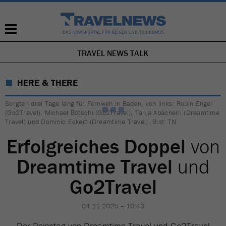
TRAVEL NEWS TALK
NAVIGATION
ÜBERSPRINGEN
HERE & THERE
Sorgten drei Tage lang für Fernweh in Baden, von links: Robin Engel
(Go2Travel), Michael Bötschi (Go2Travel), Tanja Abächerli (Dreamtime
Travel) und Dominic Eckert (Dreamtime Travel). Bild: TN
Erfolgreiches Doppel
von
Dreamtime Travel
und
Go2Travel
04.11.2025 – 10:43
Der Reisetag von Dreamtime Travel und Go2Travel