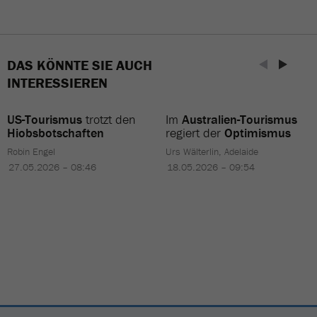
DAS KÖNNTE SIE AUCH
INTERESSIEREN
US-Tourismus
trotzt den
Im
Australien-Tourismus
Hiobsbotschaften
regiert der
Optimismus
Robin Engel
Urs Wälterlin, Adelaide
27.05.2026 – 08:46
18.05.2026 – 09:54