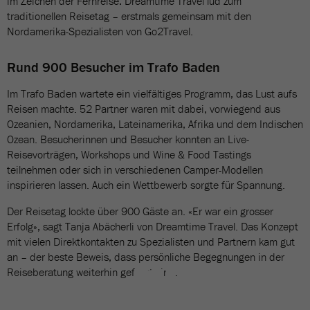
im Zeichen der Fernreise: Dreamtime Travel lud zum
traditionellen Reisetag – erstmals gemeinsam mit den
Nordamerika-Spezialisten von Go2Travel.
Rund 900 Besucher im Trafo Baden
Im Trafo Baden wartete ein vielfältiges Programm, das Lust aufs
Reisen machte. 52 Partner waren mit dabei, vorwiegend aus
Ozeanien, Nordamerika, Lateinamerika, Afrika und dem Indischen
Ozean. Besucherinnen und Besucher konnten an Live-
Reisevorträgen, Workshops und Wine & Food Tastings
teilnehmen oder sich in verschiedenen Camper-Modellen
inspirieren lassen. Auch ein Wettbewerb sorgte für Spannung.
Der Reisetag lockte über 900 Gäste an. «Er war ein grosser
Erfolg», sagt Tanja Abächerli von Dreamtime Travel. Das Konzept
mit vielen Direktkontakten zu Spezialisten und Partnern kam gut
an – der beste Beweis, dass persönliche Begegnungen in der
Reiseberatung weiterhin gefragt sind.