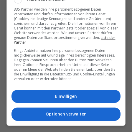
335 Partner werden Ihre personenbezogenen Daten
Die wichtigsten und
verarbeiten und dürfen Informationen von Ihrem Gerät
(Cookies, eindeutige Kennungen und andere Gerätedaten)
besten News direkt in
speichern und darauf zugreifen. Die Informationen von Ihrem
Gerät können mit den Partnern geteilt oder speziell von dieser
Ihr E‑Mail-Postfach
Website verwendet werden. Wir und unsere Partner dürfen
genaue Daten zur Standortbestimmung verwenden.
Liste der
Partner
Täglich oder wöchentlich, mit mehr Insights oder
Einige Anbieter nutzen Ihre personenbezogenen Daten
möglicherweise auf Grundlage ihres berechtigten Interesses.
weniger. Bei Travel­news haben Sie die Wahl.
Dagegen können Sie unten über den Button zum Verwalten
Ihrer Optionen Einspruch erheben. Unten auf dieser Seite
oder im Menü der Website finden Sie einen Link, über den Sie
NEWSLETTER ENTDECKEN
die Einwilligung in die Datenschutz- und Cookie-Einstellungen
verwalten oder widerrufen können.
Einwilligen
Optionen verwalten