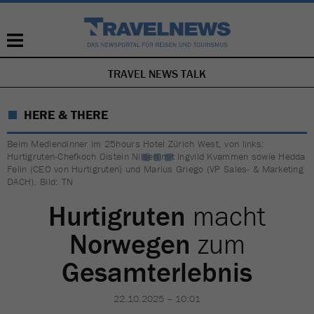
TRAVEL NEWS TALK
NAVIGATION
ÜBERSPRINGEN
HERE & THERE
Beim Mediendinner im 25hours Hotel Zürich West, von links:
Hurtigruten-Chefkoch Øistein Nilsen mit Ingvild Kvammen sowie Hedda
Felin (CEO von Hurtigruten) und Marius Griego (VP Sales- & Marketing
DACH). Bild: TN
Hurtigruten
macht
Norwegen
zum
Gesamterlebnis
22.10.2025 – 10:01