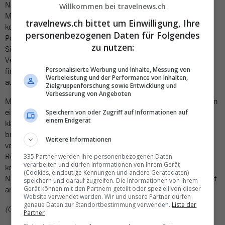
Nachdem die Expeditionsschiffe seit Anfang 2024 unter der
Willkommen bei travelnews.ch
Marke HX Hurtigruten Expeditions eigenständig operieren,
travelnews.ch bittet um Einwilligung, Ihre
konzentriert sich die klassische Hurtigruten-Flotte auf die
personenbezogenen Daten für Folgendes
Postschiff-Routen und neue touristische Produkte wie die
zu nutzen:
Signature-Reisen. Die Trennung scheint sich auszuzahlen: Der
Vertrieb wurde ausgebaut, Zusatzangebote wie Landausflüge
Personalisierte Werbung und Inhalte, Messung von
finden mehr Zuspruch, und das Interesse an nachhaltigem,
Werbeleistung und der Performance von Inhalten,
authentischem Reisen wächst stetig.
Zielgruppenforschung sowie Entwicklung und
Verbesserung von Angeboten
Mit den 2023 eingeführten Signature-Reisen öffnete Hurtigruten
ein neues Kapitel. Diese speziellen Routen ergänzen die
Speichern von oder Zugriff auf Informationen auf
einem Endgerät
klassische Linie Bergen–Kirkenes und richten sich an eine
breitere Zielgruppe. Während die traditionelle Postschiff-Route
Weitere Informationen
vor allem erfahrene Reisende anspricht, locken die Signature-
Reisen zunehmend auch jüngere Paare und Familien an. Sie
335 Partner werden Ihre personenbezogenen Daten
verarbeiten und dürfen Informationen von Ihrem Gerät
kombinieren den Komfort einer Seereise mit Abenteuer,
(Cookies, eindeutige Kennungen und andere Gerätedaten)
Naturerlebnis und individueller Freiheit – eine Mischung, die gut
speichern und darauf zugreifen. Die Informationen von Ihrem
ankommt.
Gerät können mit den Partnern geteilt oder speziell von dieser
Website verwendet werden. Wir und unsere Partner dürfen
genaue Daten zur Standortbestimmung verwenden.
Liste der
(GWA)
Partner