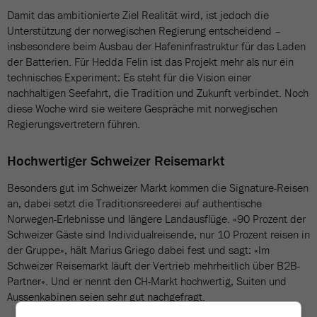
Damit das ambitionierte Ziel Realität wird, ist jedoch die
Unterstützung der norwegischen Regierung entscheidend –
insbesondere beim Ausbau der Hafeninfrastruktur für das Laden
der Batterien. Für Hedda Felin ist das Projekt mehr als nur ein
technisches Experiment: Es steht für die Vision einer
nachhaltigen Seefahrt, die Tradition und Zukunft verbindet. Noch
diese Woche wird sie weitere Gespräche mit norwegischen
Regierungsvertretern führen.
Hochwertiger Schweizer Reisemarkt
Besonders gut im Schweizer Markt kommen die Signature-Reisen
an, dabei setzt die Traditionsreederei auf authentische
Norwegen-Erlebnisse und längere Landausflüge. «90 Prozent der
Schweizer Gäste sind Individualreisende, nur 10 Prozent reisen in
der Gruppe», hält Marius Griego dabei fest und sagt: «Im
Schweizer Reisemarkt läuft der Vertrieb mehrheitlich über B2B-
Partner». Und er nennt den CH-Markt hochwertig, Suiten und
Aussenkabinen seien sehr gut nachgefragt.