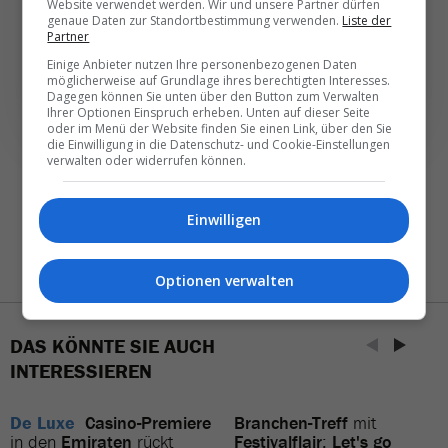
Website verwendet werden. Wir und unsere Partner dürfen
genaue Daten zur Standortbestimmung verwenden.
Liste der
Partner
NEWSLETTER ENTDECKEN
Einige Anbieter nutzen Ihre personenbezogenen Daten
möglicherweise auf Grundlage ihres berechtigten Interesses.
Dagegen können Sie unten über den Button zum Verwalten
Ihrer Optionen Einspruch erheben. Unten auf dieser Seite
oder im Menü der Website finden Sie einen Link, über den Sie
die Einwilligung in die Datenschutz- und Cookie-Einstellungen
verwalten oder widerrufen können.
Einwilligen
Optionen verwalten
DAS KÖNNTE SIE AUCH
INTERESSIEREN
De Luxe
Casino-Premiere
Branchen-Treff
mit
in den
Emiraten
rückt
Festivalflair
:
Let's go