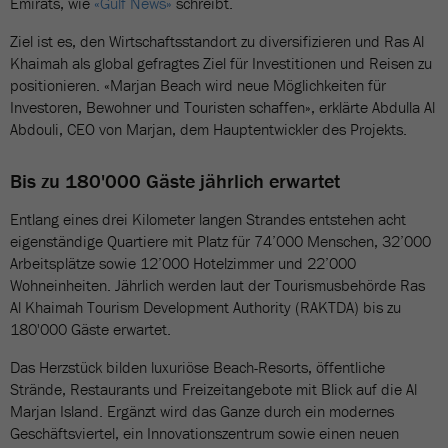
Emirats, wie
«Gulf News»
schreibt.
Ziel ist es, den Wirtschaftsstandort zu diversifizieren und Ras Al
Khaimah als global gefragtes Ziel für Investitionen und Reisen zu
positionieren. «Marjan Beach wird neue Möglichkeiten für
Investoren, Bewohner und Touristen schaffen», erklärte Abdulla Al
Abdouli, CEO von Marjan, dem Hauptentwickler des Projekts.
Bis zu 180'000 Gäste jährlich erwartet
Entlang eines drei Kilometer langen Strandes entstehen acht
eigenständige Quartiere mit Platz für 74’000 Menschen, 32’000
Arbeitsplätze sowie 12’000 Hotelzimmer und 22’000
Wohneinheiten. Jährlich werden laut der Tourismusbehörde Ras
Al Khaimah Tourism Development Authority (RAKTDA) bis zu
180'000 Gäste erwartet.
Das Herzstück bilden luxuriöse Beach-Resorts, öffentliche
Strände, Restaurants und Freizeitangebote mit Blick auf die Al
Marjan Island. Ergänzt wird das Ganze durch ein modernes
Geschäftsviertel, ein Innovationszentrum sowie einen neuen