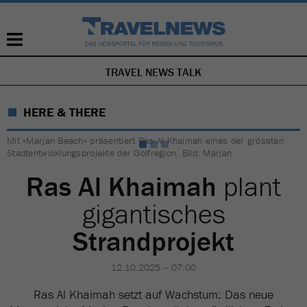
TRAVEL NEWS TALK
NAVIGATION
ÜBERSPRINGEN
HERE & THERE
Mit «Marjan Beach» präsentiert Ras Al Khaimah eines der grössten
Stadtentwicklungsprojekte der Golfregion. Bild: Marjan
Ras Al Khaimah
plant
gigantisches
Strandprojekt
12.10.2025 – 07:00
Ras Al Khaimah setzt auf Wachstum: Das neue