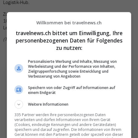
Logistik-Hub.
Zudem sind grosszügige Grünanlagen auf einer Fläche von rund
100 Fussballfeldern eingeplant. Sie sollen Nachhaltigkeit und
Willkommen bei travelnews.ch
Lebensqualität verbinden.
travelnews.ch bittet um Einwilligung, Ihre
(TN)
personenbezogenen Daten für Folgendes
zu nutzen:
Personalisierte Werbung und Inhalte, Messung von
Werbeleistung und der Performance von Inhalten,
Zielgruppenforschung sowie Entwicklung und
Verbesserung von Angeboten
Speichern von oder Zugriff auf Informationen auf
Die wichtigsten und
einem Endgerät
besten News direkt in
Weitere Informationen
Ihr E‑Mail-Postfach
335 Partner werden Ihre personenbezogenen Daten
verarbeiten und dürfen Informationen von Ihrem Gerät
(Cookies, eindeutige Kennungen und andere Gerätedaten)
Täglich oder wöchentlich, mit mehr Insights oder
speichern und darauf zugreifen. Die Informationen von Ihrem
Gerät können mit den Partnern geteilt oder speziell von dieser
weniger. Bei Travel­news haben Sie die Wahl.