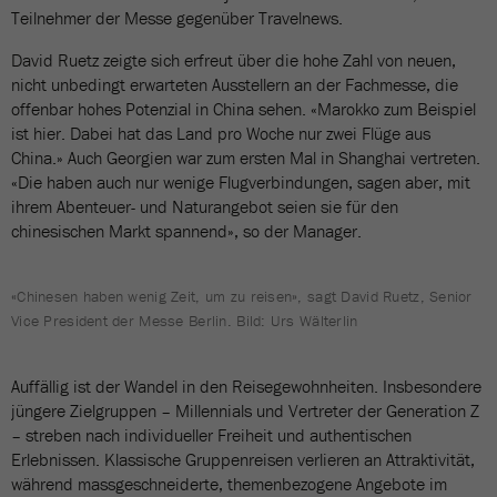
Teilnehmer der Messe gegenüber Travelnews.
David Ruetz zeigte sich erfreut über die hohe Zahl von neuen,
nicht unbedingt erwarteten Ausstellern an der Fachmesse, die
offenbar hohes Potenzial in China sehen. «Marokko zum Beispiel
ist hier. Dabei hat das Land pro Woche nur zwei Flüge aus
China.» Auch Georgien war zum ersten Mal in Shanghai vertreten.
«Die haben auch nur wenige Flugverbindungen, sagen aber, mit
ihrem Abenteuer- und Naturangebot seien sie für den
chinesischen Markt spannend», so der Manager.
«Chinesen haben wenig Zeit, um zu reisen», sagt David Ruetz, Senior
Vice President der Messe Berlin. Bild: Urs Wälterlin
Auffällig ist der Wandel in den Reisegewohnheiten. Insbesondere
jüngere Zielgruppen – Millennials und Vertreter der Generation Z
– streben nach individueller Freiheit und authentischen
Erlebnissen. Klassische Gruppenreisen verlieren an Attraktivität,
während massgeschneiderte, themenbezogene Angebote im