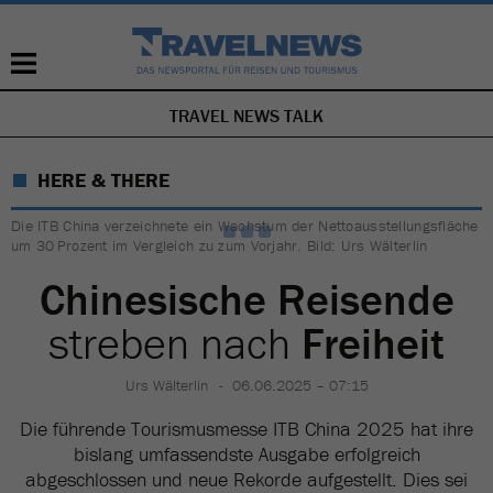
TRAVEL NEWS TALK
NAVIGATION
ÜBERSPRINGEN
HERE & THERE
Die ITB China verzeichnete ein Wachstum der Nettoausstellungsfläche
um 30 Prozent im Vergleich zu zum Vorjahr. Bild: Urs Wälterlin
Chinesische Reisende
streben nach
Freiheit
Urs Wälterlin
06.06.2025 – 07:15
Die führende Tourismusmesse ITB China 2025 hat ihre
bislang umfassendste Ausgabe erfolgreich
abgeschlossen und neue Rekorde aufgestellt. Dies sei