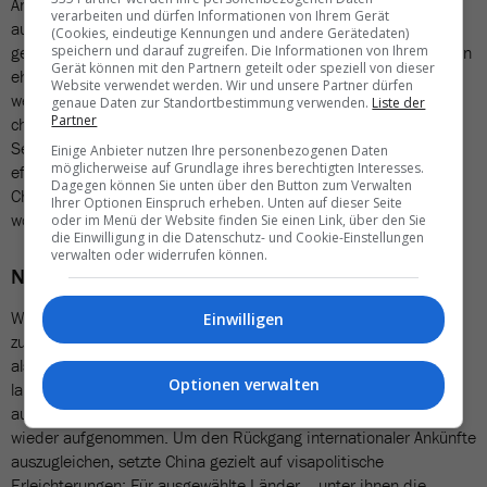
Anbieterländer auf die Bedürfnisse chinesischer Besucher
verarbeiten und dürfen Informationen von Ihrem Gerät
ausrichten», fasst David Ruetz zusammen. «Chinesen kommen
(Cookies, eindeutige Kennungen und andere Gerätedaten)
speichern und darauf zugreifen. Die Informationen von Ihrem
generell nicht aus dem Hochsegment», so der Manager, «sondern
Gerät können mit den Partnern geteilt oder speziell von dieser
eher aus der Mitte. Was sie aber alle auszeichnet: Sie haben
Website verwendet werden. Wir und unsere Partner dürfen
wenig Zeit, um zu reisen». Brasilien bilde aus diesem Grund
genaue Daten zur Standortbestimmung verwenden.
Liste der
Partner
chinesische Reiseveranstalter im Rahmen eines WeChat
Seminars dazu aus, wie das Reisen in Brasilien möglichst
Einige Anbieter nutzen Ihre personenbezogenen Daten
möglicherweise auf Grundlage ihres berechtigten Interesses.
effizient organisiert werden kann. «Beispielsweise wollen
Dagegen können Sie unten über den Button zum Verwalten
Chinesen im Ausland sehr schnell im Hotel einchecken, denn sie
Ihrer Optionen Einspruch erheben. Unten auf dieser Seite
wollen keine Zeit verlieren.»
oder im Menü der Website finden Sie einen Link, über den Sie
die Einwilligung in die Datenschutz- und Cookie-Einstellungen
verwalten oder widerrufen können.
Neue Impulse für Chinas Gäste-Empfang
Während der Outbound-Markt mit wachsendem Tempo
Einwilligen
zurückkehrt, vollzieht sich die Erholung im Inbound-Tourismus –
also der Einreise internationaler Gäste nach China – weitaus
Optionen verwalten
langsamer. Erst ab 2023 wurden Quarantänepflichten
aufgehoben und internationale Flugverbindungen sukzessive
wieder aufgenommen. Um den Rückgang internationaler Ankünfte
auszugleichen, setzte China gezielt auf visapolitische
Erleichterungen: Für ausgewählte Länder – unter ihnen die