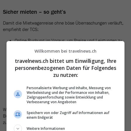
Sicher mieten – so geht’s
Damit die Mietwagenreise ohne böse Überraschungen verläuft,
empfiehlt der TCS:
Online-Buchung im Voraus, um Preise und Leistungen zu
vergleichen
Willkommen bei travelnews.ch
Prüfung des Fahrzeugs bei Übergabe (Beulen, Kratzer,
Glas)
travelnews.ch bittet um Einwilligung, Ihre
Dokumentation vorhandener Schäden
personenbezogenen Daten für Folgendes
Mitführen von Sicherheitsausrüstung gemäss
zu nutzen:
Landesvorschriften
Rückgabe während Öffnungszeiten zur Bestätigung des
Personalisierte Werbung und Inhalte, Messung von
Fahrzeugzustands
Werbeleistung und der Performance von Inhalten,
Zielgruppenforschung sowie Entwicklung und
Löschen persönlicher Daten aus dem Bordcomputer
Verbesserung von Angeboten
Wichtig zudem: Versicherungsstatus genau prüfen und
Speichern von oder Zugriff auf Informationen auf
Buchungsunterlagen bereithalten, um vor Ort nicht unnötig
einem Endgerät
zusätzliche Pakete kaufen zu müssen.
Weitere Informationen