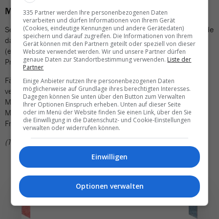
Mehr als nur Mietwagen: Camper & Hausboot
335 Partner werden Ihre personenbezogenen Daten
verarbeiten und dürfen Informationen von Ihrem Gerät
(Cookies, eindeutige Kennungen und andere Gerätedaten)
Seit 2018 gibt es die TCS Automiete. Im vergangenen Jahr wurde
speichern und darauf zugreifen. Die Informationen von Ihrem
das Angebot um TCS Camper (weltweit) und TCS Hausboot
Gerät können mit den Partnern geteilt oder speziell von dieser
(europaweit) erweitert. Preisvorteile lassen sich bei beiden
Website verwendet werden. Wir und unsere Partner dürfen
genaue Daten zur Standortbestimmung verwenden.
Liste der
Produkten erzielen.
Partner
Fährbuchungen sind für TCS-Mitglieder übrigens auch
Einige Anbieter nutzen Ihre personenbezogenen Daten
möglicherweise auf Grundlage ihres berechtigten Interesses.
vergünstigt. Der TCS hat für seine 1,6 Millionen Mitglieder das
Dagegen können Sie unten über den Button zum Verwalten
Mobilitätsangebot kontinuierlich ausgebaut. Die TCS-
Ihrer Optionen Einspruch erheben. Unten auf dieser Seite
Mitgliedschaft kostet 96 Franken für Einzelpersonen, 142
oder im Menü der Website finden Sie einen Link, über den Sie
die Einwilligung in die Datenschutz- und Cookie-Einstellungen
Franken für Familien.
verwalten oder widerrufen können.
(TN)
Einwilligen
Optionen verwalten