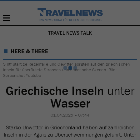
TRAVEL NEWS TALK
NAVIGATION
ÜBERSPRINGEN
HERE & THERE
Sintflutartige Regenfälle und Gewitter sorgten auf den griechischen
Inseln für überflutete Strassen und chaotische Szenen. Bild:
Screenshot Youtube
Griechische Inseln
unter
Wasser
01.04.2025 – 07:44
Starke Unwetter in Griechenland haben auf zahlreichen
Inseln in der Ägäis zu Überschwemmungen geführt. Unter