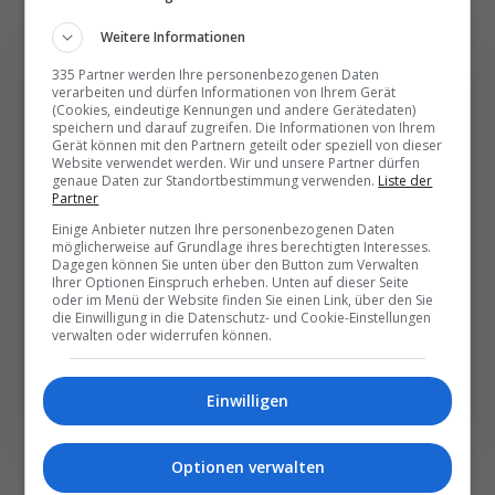
Weitere Informationen
335 Partner werden Ihre personenbezogenen Daten
verarbeiten und dürfen Informationen von Ihrem Gerät
(Cookies, eindeutige Kennungen und andere Gerätedaten)
speichern und darauf zugreifen. Die Informationen von Ihrem
Die wichtigsten und
Gerät können mit den Partnern geteilt oder speziell von dieser
besten News direkt in
Website verwendet werden. Wir und unsere Partner dürfen
genaue Daten zur Standortbestimmung verwenden.
Liste der
Ihr E‑Mail-Postfach
Partner
Einige Anbieter nutzen Ihre personenbezogenen Daten
möglicherweise auf Grundlage ihres berechtigten Interesses.
Täglich oder wöchentlich, mit mehr Insights oder
Dagegen können Sie unten über den Button zum Verwalten
Ihrer Optionen Einspruch erheben. Unten auf dieser Seite
weniger. Bei Travel­news haben Sie die Wahl.
oder im Menü der Website finden Sie einen Link, über den Sie
die Einwilligung in die Datenschutz- und Cookie-Einstellungen
verwalten oder widerrufen können.
NEWSLETTER ENTDECKEN
Einwilligen
Optionen verwalten