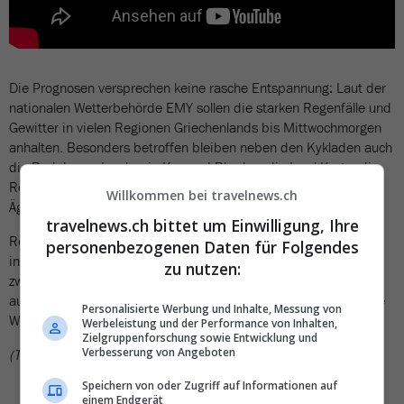
Die Prognosen versprechen keine rasche Entspannung: Laut der
nationalen Wetterbehörde EMY sollen die starken Regenfälle und
Gewitter in vielen Regionen Griechenlands bis Mittwochmorgen
anhalten. Besonders betroffen bleiben neben den Kykladen auch
die Dodekanes-Inseln wie Kos und Rhodos, die Insel Kreta, die
Region Thessalien mit der Stadt Volos sowie weite Teile der
Willkommen bei travelnews.ch
Ägäis.
travelnews.ch bittet um Einwilligung, Ihre
Reisende in Griechenland sollten sich tagesaktuell informieren,
personenbezogenen Daten für Folgendes
insbesondere bei geplanten Fährverbindungen oder Flügen
zu nutzen:
zwischen den Inseln. Auch wer in den kommenden Tagen Ferien
auf Kreta, in Athen oder auf den griechischen Inseln plant, sollte
Personalisierte Werbung und Inhalte, Messung von
Wetterwarnungen ernst nehmen – und flexibel bleiben.
Werbeleistung und der Performance von Inhalten,
Zielgruppenforschung sowie Entwicklung und
Verbesserung von Angeboten
(TN)
Speichern von oder Zugriff auf Informationen auf
einem Endgerät