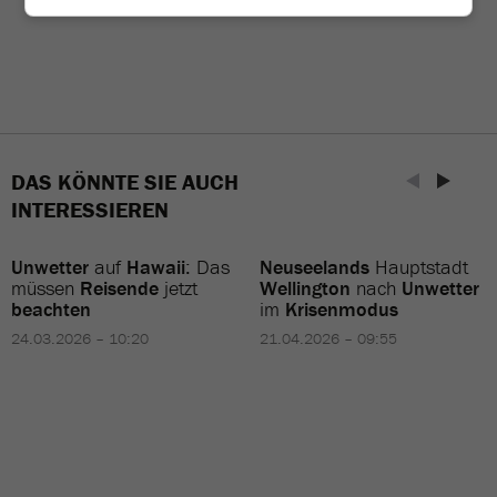
DAS KÖNNTE SIE AUCH
INTERESSIEREN
Unwetter
auf
Hawaii
: Das
Neuseelands
Hauptstadt
müssen
Reisende
jetzt
Wellington
nach
Unwetter
beachten
im
Krisenmodus
24.03.2026 – 10:20
21.04.2026 – 09:55