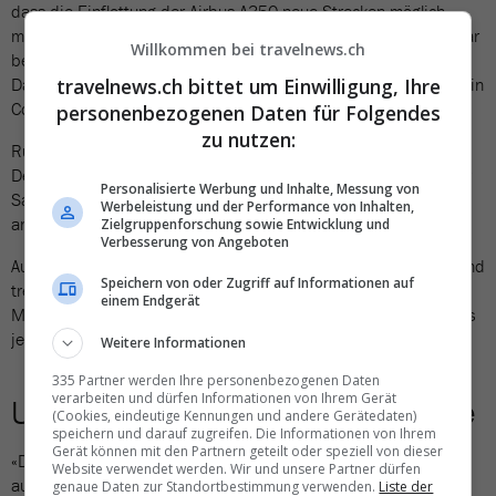
dass die Einflottung der Airbus A350 neue Strecken möglich
macht – darunter auch Ho-Chi-Minh-Stadt. Diese Destination war
Willkommen bei travelnews.ch
bereits im Flugplan von Edelweiss, wurde jedoch gestrichen.
travelnews.ch bittet um Einwilligung, Ihre
Dank der besseren Wirtschaftlichkeit der A350 könnte sie nun ein
Comeback erleben.
personenbezogenen Daten für Folgendes
zu nutzen:
Ruth Landolt von Asia365 sagt dazu: «Ein Direktflug gibt jeder
Destination einen gewaltigen Schub – das liegt in der Natur der
Personalisierte Werbung und Inhalte, Messung von
Sache. Wir sind gespannt, ob Ho-Chi-Minh-Stadt wieder
Werbeleistung und der Performance von Inhalten,
angeflogen wird.»
Zielgruppenforschung sowie Entwicklung und
Verbesserung von Angeboten
Auch Stephan Roemer ist überzeugt: «Jeder Direktflug in ein Land
Speichern von oder Zugriff auf Informationen auf
treibt die Einreisezahlen sofort nach oben.» Während Ho-Chi-
einem Endgerät
Minh-Stadt als Handelszentrum eine wichtige Rolle spiele, sei es
jedoch Hanoi, das touristisch am meisten Potenzial biete.
Weitere Informationen
335 Partner werden Ihre personenbezogenen Daten
verarbeiten und dürfen Informationen von Ihrem Gerät
Unschöne Kehrseite der Medaille
(Cookies, eindeutige Kennungen und andere Gerätedaten)
speichern und darauf zugreifen. Die Informationen von Ihrem
Gerät können mit den Partnern geteilt oder speziell von dieser
«Das touristische Potential von Vietnam ist bei Weitem nicht
Website verwendet werden. Wir und unsere Partner dürfen
ausgeschöpft», sagt Ruth Landolt von Asia365 klipp und klar –
genaue Daten zur Standortbestimmung verwenden.
Liste der