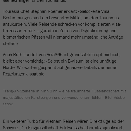
Gamechanger für den Tourismus.
Tourasia-Chef Stephan Roemer erklärt: «Gelockerte Visa-
Bestimmungen sind ein bewährtes Mittel, um den Tourismus
anzukurbeln. Viele Reisende schrecken vor komplizierten Visa-
Prozessen zurück – gerade in Zeiten von Digitalisierung und
biometrischen Pässen will niemand mehr umständliche Anträge
stellen.»
Auch Ruth Landolt von Asia365 ist grundsätzlich optimistisch,
bleibt aber vorsichtig: «Selbst ein E-Visum ist eine unnötige
Hürde. Wir warten gespannt auf genauere Details der neuen
Regelungen», sagt sie.
Trang-An-Szenerie in Ninh Binh – eine traumhafte Flusslandschaft mit
majestätischen Karstbergen und verwunschenen Höhlen. Bild: Adobe
Stock
Ein weiterer Turbo für Vietnam-Reisen wären Direktflüge ab der
Schweiz. Die Fluggesellschaft Edelweiss hat bereits signalisiert,