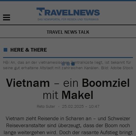
TRAVEL NEWS TALK
NAVIGATION
ÜBERSPRINGEN
HERE & THERE
Hội An, das an der vietnamesischen Zentralküste liegt, ist bekannt für
seine gut erhaltene Altstadt mit zahlreichen Kanälen. Bild: Adobe Stock
Vietnam
– ein
Boomziel
mit
Makel
Reto Suter
25.02.2025 – 10:47
Vietnam zieht Reisende in Scharen an – und Schweizer
Reiseveranstalter sind überzeugt, dass der Boom noch
lange weitergehen wird. Doch der rasante Aufstieg bringt