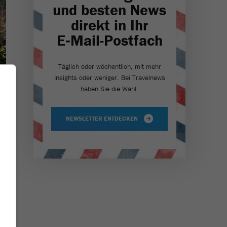
und besten News
direkt in Ihr
E‑Mail-Postfach
Täglich oder wöchentlich, mit mehr
Insights oder weniger. Bei Travel­news
haben Sie die Wahl.
NEWSLETTER ENTDECKEN