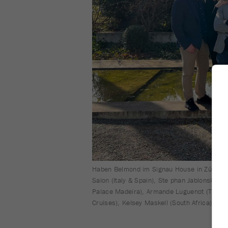
Haben Belmond im Signau House in Zürich rep
Salon (Italy & Spain), Ste phan Jablonski (Se
Palace Madeira), Armande Luguenot (The Cad
Cruises), Kelsey Maskell (South Africa) und 