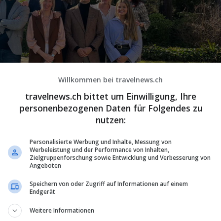
Willkommen bei travelnews.ch
travelnews.ch bittet um Einwilligung, Ihre
personenbezogenen Daten für Folgendes zu
nutzen:
Personalisierte Werbung und Inhalte, Messung von
Werbeleistung und der Performance von Inhalten,
Zielgruppenforschung sowie Entwicklung und Verbesserung von
räsentiert (v.l.): Gero Birkenmaier (Client Director Groups), Alexandra
Angeboten
nior Client Director), Tets Kato (Mexico, hinten), Pauline Engelse (Reid's
Speichern von oder Zugriff auf Informationen auf einem
ogan London), Lorenzo Puleo (Trains & Cruises), Kate Dicks (Trains &
Endgerät
Sandra Jäger (Client Director Austria & Switzerland). Bild: TN
Weitere Informationen