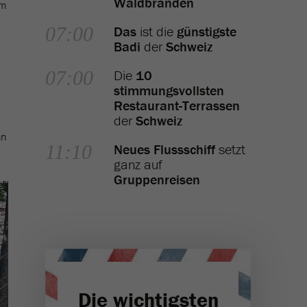
Waldbränden
em
07:00
Das
ist die
günstigste
Badi
der
Schweiz
07:00
Die
10
stimmungsvollsten
Restaurant-Terrassen
der
Schweiz
an
11:10
Neues Flussschiff
setzt
ganz auf
Gruppenreisen
Die wichtigsten