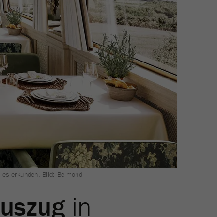
les erkunden. Bild: Belmond
xuszug
in