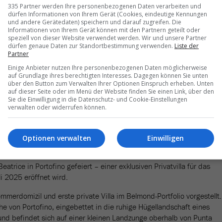
m Designstudio Albion Nord kreiert worden, wobei eine ruhige und
335 Partner werden Ihre personenbezogenen Daten verarbeiten und
dürfen Informationen von Ihrem Gerät (Cookies, eindeutige Kennungen
hitektur angestrebt worden ist. Der Zug verfügt über insgesamt 18
und andere Gerätedaten) speichern und darauf zugreifen. Die
d Suiten und 15 weitere Suiten, die sowohl hohen Komfort als auch
Informationen von Ihrem Gerät können mit den Partnern geteilt oder
en. Eine Wellness-Suite bietet Therapien zur Entspannung, sodass die
speziell von dieser Website verwendet werden. Wir und unsere Partner
dürfen genaue Daten zur Standortbestimmung verwenden.
Liste der
 regenerieren können.
Partner
 bei rund 11.000 Pfund pro Doppelkabine für ein komplettes 3-Nächt
Einige Anbieter nutzen Ihre personenbezogenen Daten möglicherweise
auf Grundlage ihres berechtigten Interesses. Dagegen können Sie unten
gung, Wein und anderen Getränken auch geführte Ausflüge beinhaltet
über den Button zum Verwalten Ihrer Optionen Einspruch erheben. Unten
auf der Webseite
zu finden.
auf dieser Seite oder im Menü der Website finden Sie einen Link, über den
Sie die Einwilligung in die Datenschutz- und Cookie-Einstellungen
verwalten oder widerrufen können.
ino
o» an der Amalfiküste befindet sich in einer mehrjährigen
Optionen verwalten
Einwilligen
uli beginnt die dritte grosse Phase der Renovierung, die das
sbereich, diverse Baren und ein Dior-Spa umfasst. Zur gleichen Zei
Beatrice in Portofino gefeiert – einer exklusiven Privatvilla für das
li 2025 eröffnet wird.
ommerdomizil und erste private Villa im Belmond-Portfolio vorgestellt.
ähe von Portofino, eingebettet in die ruhige Hügellandschaft eines
und befindet sich auf einer kleinen Landzunge oberhalb von Punta