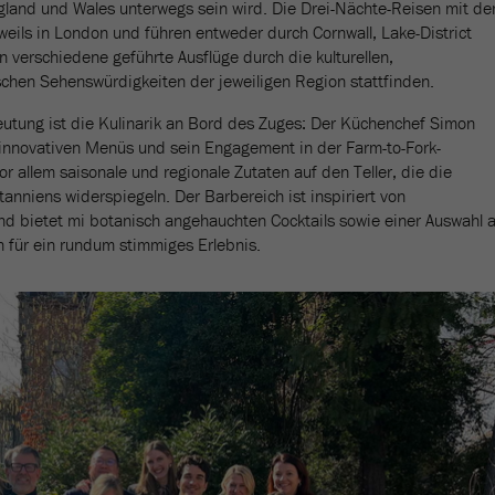
gland und Wales unterwegs sein wird. Die Drei-Nächte-Reisen mit d
eweils in London und führen entweder durch Cornwall, Lake-District
 verschiedene geführte Ausflüge durch die kulturellen,
ischen Sehenswürdigkeiten der jeweiligen Region stattfinden.
utung ist die Kulinarik an Bord des Zuges: Der Küchenchef Simon
 innovativen Menüs und sein Engagement in der Farm-to-Fork-
allem saisonale und regionale Zutaten auf den Teller, die die
itanniens widerspiegeln. Der Barbereich ist inspiriert von
nd bietet mi botanisch angehauchten Cocktails sowie einer Auswahl 
n für ein rundum stimmiges Erlebnis.