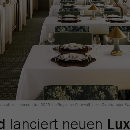
te ab kommenden Juli 2025 die Regionen Cornwall, Lake-District oder Wa
d
lanciert neuen
Lu