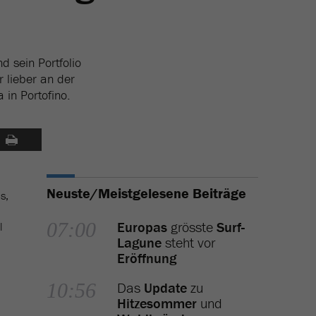
d sein Portfolio
 lieber an der
 in Portofino.
Neuste/Meistgelesene Beiträge
s,
07:00
Europas
grösste
Surf-
l
Lagune
steht vor
Eröffnung
10:56
Das
Update
zu
Hitzesommer
und