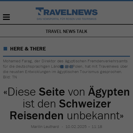
TRAVEL NEWS TALK
NAVIGATION
ÜBERSPRINGEN
HERE & THERE
Mohamed Farag, der Direktor des ägyptischen Fremdenverkehrsamts
für die deutschsprachigen Länder und Polen, hat mit Travelnews über
die neusten Entwicklungen im ägyptischen Tourismus gesprochen.
Bild: TN
«Diese
Seite
von
Ägypten
ist den
Schweizer
Reisenden
unbekannt»
Marilin Leuthard
10.02.2025 – 11:18