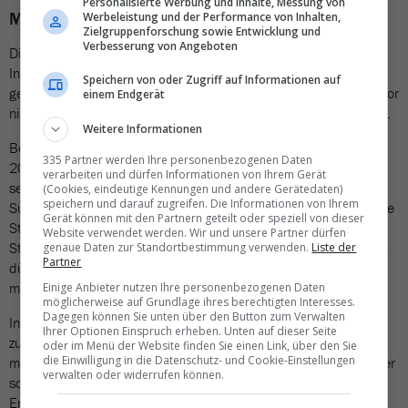
Personalisierte Werbung und Inhalte, Messung von
Mit dem Zug durch Ägypten
Werbeleistung und der Performance von Inhalten,
Zielgruppenforschung sowie Entwicklung und
Verbesserung von Angeboten
Die ägyptische Regierung hat in den vergangenen Jahren viel in
Infrastrukturprojekte investiert. Es wurden neue Autobahnen
Speichern von oder Zugriff auf Informationen auf
gebaut, sodass beispielsweise der Weg von Hurghada nach Luxor
einem Endgerät
nicht mehr fünf Stunden, sondern nur noch drei Stunden dauert.
Weitere Informationen
Besonderes Augenmerk liegt auf dem neuen Schnellzug, der
335 Partner werden Ihre personenbezogenen Daten
2026 in Betrieb kommen soll und auf den sich Mohamed Farag
verarbeiten und dürfen Informationen von Ihrem Gerät
sehr freut: «Die neuen Züge werden zwischen Alexandria, Kairo,
(Cookies, eindeutige Kennungen und andere Gerätedaten)
speichern und darauf zugreifen. Die Informationen von Ihrem
Suchna, Hurghada, Luxor, Assuan und Abu Simbel verkehren. Die
Gerät können mit den Partnern geteilt oder speziell von dieser
Strecke zwischen Hurghada und Luxor wird nur noch eineinhalb
Website verwendet werden. Wir und unsere Partner dürfen
Stunden dauern, von Kairo nach Luxor bloss fünf Stunden.» Das
genaue Daten zur Standortbestimmung verwenden.
Liste der
Partner
dürfte das Reisen innerhalb Ägyptens massgeblich schneller
machen.
Einige Anbieter nutzen Ihre personenbezogenen Daten
möglicherweise auf Grundlage ihres berechtigten Interesses.
Dagegen können Sie unten über den Button zum Verwalten
In den Destinationen werden in den kommenden Jahren
Ihrer Optionen Einspruch erheben. Unten auf dieser Seite
zunehmend die Kapazitäten ausgebaut. Im Vordergrund stehen
oder im Menü der Website finden Sie einen Link, über den Sie
die Einwilligung in die Datenschutz- und Cookie-Einstellungen
momentan die Angebote rund um die Pyramiden, das Mittelmeer
verwalten oder widerrufen können.
sowie Luxor und Assuan. Ein Highlight in diesem Jahr wird die
Eröffnung des «Four Seasons Hotel» in Luxor sein. Auch sollen