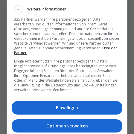
Weitere Informationen
335 Partner werden Ihre personenbezogenen Daten
verarbeiten und dürfen Informationen von Ihrem Gerät
Die wichtigsten und
(Cookies, eindeutige Kennungen und andere Gerätedaten)
speichern und darauf zugreifen. Die Informationen von Ihrem
besten News direkt in
Gerät können mit den Partnern geteilt oder speziell von dieser
Website verwendet werden. Wir und unsere Partner dürfen
Ihr E‑Mail-Postfach
genaue Daten zur Standortbestimmung verwenden.
Liste der
Partner
Einige Anbieter nutzen Ihre personenbezogenen Daten
Täglich oder wöchentlich, mit mehr Insights oder
möglicherweise auf Grundlage ihres berechtigten Interesses.
weniger. Bei Travel­news haben Sie die Wahl.
Dagegen können Sie unten über den Button zum Verwalten
Ihrer Optionen Einspruch erheben. Unten auf dieser Seite
oder im Menü der Website finden Sie einen Link, über den Sie
die Einwilligung in die Datenschutz- und Cookie-Einstellungen
NEWSLETTER ENTDECKEN
verwalten oder widerrufen können.
Einwilligen
Optionen verwalten