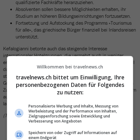
qualifizierte Fachkräfte heranzuziehen.
Absolventen sollen bessere Möglichkeiten erhalten, ihr
Studium an höheren Bildungseinrichtungen fortzusetzen.
Fortsetzung und Aufstockung des Programms «Tourismus
für alle», das griechische Bürger finanziell bei Inlandsreisen
unterstützt.
Kefalogianni betonte auch das steigende Interesse
internationaler Hotelgruppen, die vermehrt auch in weniger
entwickelte Regionen Griechenlands investieren. Gleichzeitig soll
Willkommen bei travelnews.ch
das reiche kulturelle Erbe und die vielfältige Natur des Landes
stärker in den Fokus rücken, um die Tourismusmarke
travelnews.ch bittet um Einwilligung, Ihre
Griechenlands aufzuwerten. Die Ministerin rief zu einer weiteren
personenbezogenen Daten für Folgendes
Zusammenarbeit zwischen Staat, Privatsektor und Arbeitnehmern
zu nutzen:
auf, um die erzielten Fortschritte zu sichern und den Tourismus
langfristig als Treiber der griechischen Wirtschaft zu etablieren.
Personalisierte Werbung und Inhalte, Messung von
Werbeleistung und der Performance von Inhalten,
(TN)
Zielgruppenforschung sowie Entwicklung und
Verbesserung von Angeboten
Speichern von oder Zugriff auf Informationen auf
einem Endgerät