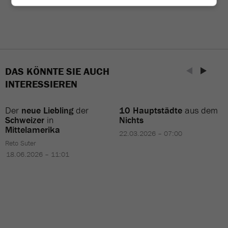
DAS KÖNNTE SIE AUCH
INTERESSIEREN
Der
neue Liebling
der
10 Hauptstädte
aus dem
Schweizer
in
Nichts
Mittelamerika
22.03.2026 – 07:00
Reto Suter
18.06.2026 – 11:01