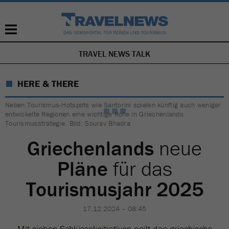
TRAVEL NEWS TALK
NAVIGATION
ÜBERSPRINGEN
HERE & THERE
Neben Tourismus-Hotspots wie Santorini spielen künftig auch weniger
entwickelte Regionen eine wichtige Rolle in Griechenlands
Tourismusstrategie. Bild: Sourav Bhadra
Griechenlands
neue
Pläne
für das
Tourismusjahr 2025
17.12.2024 – 08:45
Mit sieben Schlüsselinitiativen peilt das griechische