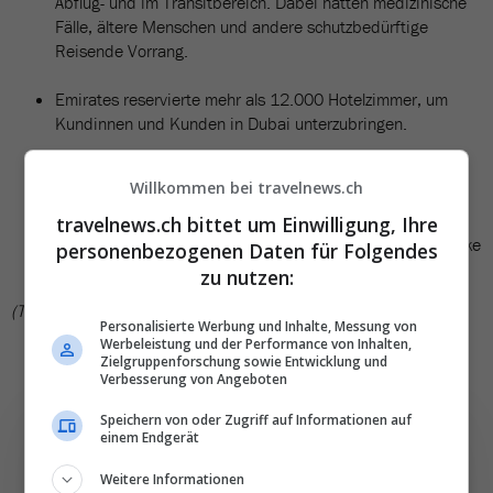
Abflug- und im Transitbereich. Dabei hatten medizinische
Fälle, ältere Menschen und andere schutzbedürftige
Reisende Vorrang.
Emirates reservierte mehr als 12.000 Hotelzimmer, um
Kundinnen und Kunden in Dubai unterzubringen.
Die Airline gab 250'000 Essensgutscheine aus.
Willkommen bei travelnews.ch
Emirates hat ein Team zusammengestellt, das sich darum
travelnews.ch bittet um Einwilligung, Ihre
kümmert, dass rund 30'000 zurückgelassene Gepäckstücke
personenbezogenen Daten für Folgendes
wieder zu ihren Eigentümern kommen.
zu nutzen:
(TN)
Personalisierte Werbung und Inhalte, Messung von
Werbeleistung und der Performance von Inhalten,
Zielgruppenforschung sowie Entwicklung und
Verbesserung von Angeboten
Speichern von oder Zugriff auf Informationen auf
einem Endgerät
Weitere Informationen