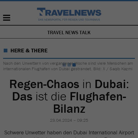
TRAVEL NEWS TALK
NAVIGATION
ÜBERSPRINGEN
HERE & THERE
Nach den Unwettern von vergangener Woche sind viele Menschen am
internationalen Flughafen von Dubai gestrandet. Bild: X / Saqib Kazmi
Regen-Chaos
in
Dubai
:
Das
ist die
Flughafen-
Bilanz
23.04.2024 – 09:25
Schwere Unwetter haben den Dubai International Airport