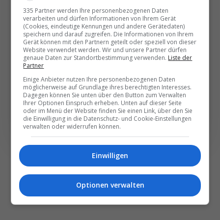
Die wichtigsten und
335 Partner werden Ihre personenbezogenen Daten
besten News direkt in
verarbeiten und dürfen Informationen von Ihrem Gerät
(Cookies, eindeutige Kennungen und andere Gerätedaten)
Ihr E‑Mail-Postfach
speichern und darauf zugreifen. Die Informationen von Ihrem
Gerät können mit den Partnern geteilt oder speziell von dieser
Website verwendet werden. Wir und unsere Partner dürfen
genaue Daten zur Standortbestimmung verwenden.
Liste der
Täglich oder wöchentlich, mit mehr Insights oder
Partner
weniger. Bei Travel­news haben Sie die Wahl.
Einige Anbieter nutzen Ihre personenbezogenen Daten
möglicherweise auf Grundlage ihres berechtigten Interesses.
Dagegen können Sie unten über den Button zum Verwalten
NEWSLETTER ENTDECKEN
Ihrer Optionen Einspruch erheben. Unten auf dieser Seite
oder im Menü der Website finden Sie einen Link, über den Sie
die Einwilligung in die Datenschutz- und Cookie-Einstellungen
verwalten oder widerrufen können.
Einwilligen
Optionen verwalten