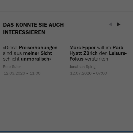
DAS KÖNNTE SIE AUCH
INTERESSIEREN
«Diese
Preiserhöhungen
Marc Epper
will im
Park
sind aus
meiner Sicht
Hyatt Zürich
den
Leisure-
schlicht
unmoralisch
»
Fokus
verstärken
Reto Suter
Jonathan Spirig
12.03.2026 – 11:00
12.07.2026 – 07:00