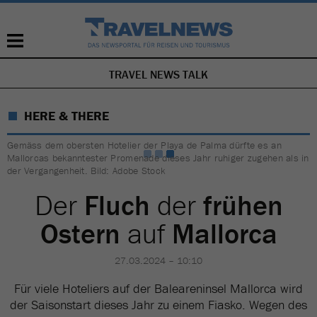
TRAVEL NEWS TALK
NAVIGATION
ÜBERSPRINGEN
HERE & THERE
Gemäss dem obersten Hotelier der Playa de Palma dürfte es an
Mallorcas bekanntester Promenade dieses Jahr ruhiger zugehen als in
der Vergangenheit. Bild: Adobe Stock
Der
Fluch
der
frühen
Ostern
auf
Mallorca
27.03.2024 – 10:10
Für viele Hoteliers auf der Baleareninsel Mallorca wird
der Saisonstart dieses Jahr zu einem Fiasko. Wegen des