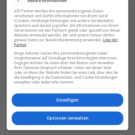
Weitere Informationen
Die wichtigsten und
335 Partner werden Ihre personenbezogenen Daten
verarbeiten und dürfen Informationen von Ihrem Gerät
besten News direkt in
(Cookies, eindeutige Kennungen und andere Gerätedaten)
speichern und darauf zugreifen. Die Informationen von Ihrem
Ihr E‑Mail-Postfach
Gerät können mit den Partnern geteilt oder speziell von dieser
Website verwendet werden. Wir und unsere Partner dürfen
genaue Daten zur Standortbestimmung verwenden.
Liste der
Partner
Täglich oder wöchentlich, mit mehr Insights oder
Einige Anbieter nutzen Ihre personenbezogenen Daten
weniger. Bei Travel­news haben Sie die Wahl.
möglicherweise auf Grundlage ihres berechtigten Interesses.
Dagegen können Sie unten über den Button zum Verwalten
Ihrer Optionen Einspruch erheben. Unten auf dieser Seite
NEWSLETTER ENTDECKEN
oder im Menü der Website finden Sie einen Link, über den Sie
die Einwilligung in die Datenschutz- und Cookie-Einstellungen
verwalten oder widerrufen können.
Einwilligen
Optionen verwalten