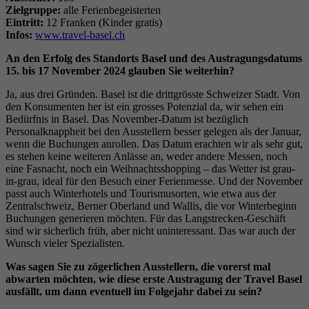
Zielgruppe:
alle Ferienbegeisterten
Eintritt:
12 Franken (Kinder gratis)
Infos:
www.travel-basel.ch
An den Erfolg des Standorts Basel und des Austragungsdatums
15. bis 17 November 2024 glauben Sie weiterhin?
Ja, aus drei Gründen. Basel ist die drittgrösste Schweizer Stadt. Von
den Konsumenten her ist ein grosses Potenzial da, wir sehen ein
Bedürfnis in Basel. Das November-Datum ist bezüglich
Personalknappheit bei den Ausstellern besser gelegen als der Januar,
wenn die Buchungen anrollen. Das Datum erachten wir als sehr gut,
es stehen keine weiteren Anlässe an, weder andere Messen, noch
eine Fasnacht, noch ein Weihnachtsshopping – das Wetter ist grau-
in-grau, ideal für den Besuch einer Ferienmesse. Und der November
passt auch Winterhotels und Tourismusorten, wie etwa aus der
Zentralschweiz, Berner Oberland und Wallis, die vor Winterbeginn
Buchungen generieren möchten. Für das Langstrecken-Geschäft
sind wir sicherlich früh, aber nicht uninteressant. Das war auch der
Wunsch vieler Spezialisten.
Was sagen Sie zu zögerlichen Ausstellern, die vorerst mal
abwarten möchten, wie diese erste Austragung der Travel Basel
ausfällt, um dann eventuell im Folgejahr dabei zu sein?