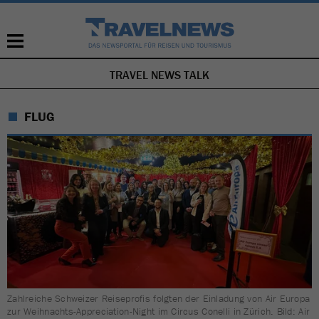
TRAVEL NEWS TALK
NAVIGATION
ÜBERSPRINGEN
FLUG
Zahlreiche Schweizer Reiseprofis folgten der Einladung von Air Europa
zur Weihnachts-Appreciation-Night im Circus Conelli in Zürich. Bild: Air