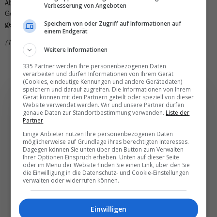
Abschluss des Abends. Yolanda Ruiz von Cristal Voyages aus
Verbesserung von Angeboten
Genf gewann zwei Air-Europa-Tickets, einlösbar auf dem
gesamten weltweiten Streckennetz der Airline.
Speichern von oder Zugriff auf Informationen auf
einem Endgerät
(TN)
Weitere Informationen
335 Partner werden Ihre personenbezogenen Daten
verarbeiten und dürfen Informationen von Ihrem Gerät
(Cookies, eindeutige Kennungen und andere Gerätedaten)
speichern und darauf zugreifen. Die Informationen von Ihrem
Gerät können mit den Partnern geteilt oder speziell von dieser
Website verwendet werden. Wir und unsere Partner dürfen
genaue Daten zur Standortbestimmung verwenden.
Liste der
Partner
Die wichtigsten und
Einige Anbieter nutzen Ihre personenbezogenen Daten
besten News direkt in
möglicherweise auf Grundlage ihres berechtigten Interesses.
Dagegen können Sie unten über den Button zum Verwalten
Ihr E‑Mail-Postfach
Ihrer Optionen Einspruch erheben. Unten auf dieser Seite
oder im Menü der Website finden Sie einen Link, über den Sie
die Einwilligung in die Datenschutz- und Cookie-Einstellungen
verwalten oder widerrufen können.
Täglich oder wöchentlich, mit mehr Insights oder
weniger. Bei Travel­news haben Sie die Wahl.
Einwilligen