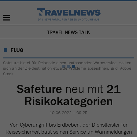
TRAVEL NEWS TALK
NAVIGATION
ÜBERSPRINGEN
FLUG
Safeture bietet für Reisende einen umfassenden Warnservice, sollten
sich an der Zieldestination etwaige Probleme abzeichnen. Bild: Adobe
Stock
Safeture
neu mit
21
Risikokategorien
10.06.2022 – 09:25
Von Cyberangriff bis Erdbeben: der Dienstleister für
Reisesicherheit baut seinen Service an Warnmeldungen