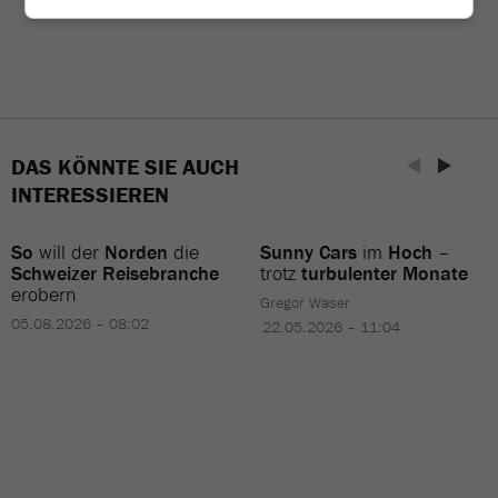
DAS KÖNNTE SIE AUCH
INTERESSIEREN
So
will der
Norden
die
Sunny Cars
im
Hoch
–
Schweizer Reisebranche
trotz
turbulenter Monate
erobern
Gregor Waser
05.08.2026 – 08:02
22.05.2026 – 11:04