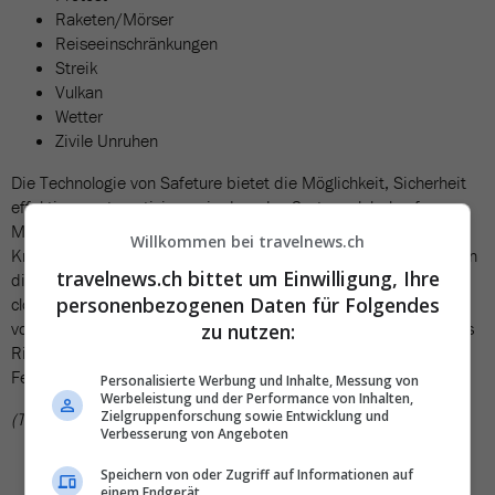
Raketen/Mörser
Reiseeinschränkungen
Streik
Vulkan
Wetter
Zivile Unruhen
Die Technologie von Safeture bietet die Möglichkeit, Sicherheit
effektiv zu automatisieren, in dem das System global auf
Millionen von Daten und Informationen zugreift. Aktuelle
Willkommen bei travelnews.ch
Krisenherde können auf diese Weise in Echtzeit bewertet und an
travelnews.ch bittet um Einwilligung, Ihre
die Nutzer der Safeture App kommuniziert werden. Das
personenbezogenen Daten für Folgendes
cloudbasierte Webportal des schwedischen Unternehmens wird
von mehr als 3500 Unternehmen und Reiseveranstaltern für das
zu nutzen:
Risiko- und Sicherheitsmanagement von Geschäfts- und
Ferienreisenden genutzt.
Personalisierte Werbung und Inhalte, Messung von
Werbeleistung und der Performance von Inhalten,
Zielgruppenforschung sowie Entwicklung und
(TN)
Verbesserung von Angeboten
Speichern von oder Zugriff auf Informationen auf
einem Endgerät