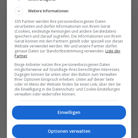
Weitere Informationen
335 Partner werden Ihre personenbezogenen Daten
verarbeiten und dürfen Informationen von Ihrem Gerät
(Cookies, eindeutige Kennungen und andere Gerätedaten)
Die wichtigsten und
speichern und darauf zugreifen. Die Informationen von Ihrem
besten News direkt in
Gerät können mit den Partnern geteilt oder speziell von dieser
Website verwendet werden. Wir und unsere Partner dürfen
Ihr E‑Mail-Postfach
genaue Daten zur Standortbestimmung verwenden.
Liste der
Partner
Einige Anbieter nutzen Ihre personenbezogenen Daten
Täglich oder wöchentlich, mit mehr Insights oder
möglicherweise auf Grundlage ihres berechtigten Interesses.
Dagegen können Sie unten über den Button zum Verwalten
weniger. Bei Travel­news haben Sie die Wahl.
Ihrer Optionen Einspruch erheben. Unten auf dieser Seite
oder im Menü der Website finden Sie einen Link, über den Sie
die Einwilligung in die Datenschutz- und Cookie-Einstellungen
verwalten oder widerrufen können.
NEWSLETTER ENTDECKEN
Einwilligen
Optionen verwalten