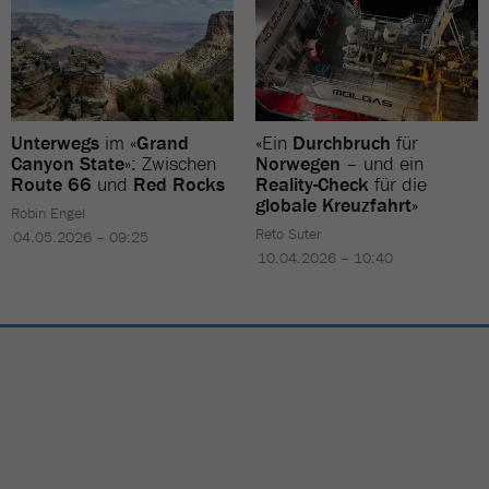
Unterwegs
im «
Grand
«Ein
Durchbruch
für
Canyon State
»: Zwischen
Norwegen
– und ein
Route 66
und
Red Rocks
Reality-Check
für die
globale Kreuzfahrt
»
Robin Engel
Reto Suter
04.05.2026 – 09:25
10.04.2026 – 10:40