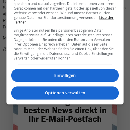
flacher mag, folgt derweil der Aare auf nationalen Velorouten.
speichern und darauf zugreifen. Die Informationen von Ihrem
Sollte sich die Herbstsonne für einmal nicht zeigen, lohnt sich ein
Gerät können mit den Partnern geteilt oder speziell von dieser
Website verwendet werden. Wir und unsere Partner dürfen
Abstecher zum nahegelegenen Velodrome in Grenchen: Im
genaue Daten zur Standortbestimmung verwenden.
Liste der
Rahmen von Schnupperkursen können auch Anfänger die
Partner
Faszination des Bahnfahrens kennenlernen.
Einige Anbieter nutzen Ihre personenbezogenen Daten
möglicherweise auf Grundlage ihres berechtigten Interesses.
Mehr Informationen sind
auf der Webseite
zu finden.
Dagegen können Sie unten über den Button zum Verwalten
Ihrer Optionen Einspruch erheben. Unten auf dieser Seite
(BHA)
oder im Menü der Website finden Sie einen Link, über den Sie
die Einwilligung in die Datenschutz- und Cookie-Einstellungen
verwalten oder widerrufen können.
Einwilligen
Optionen verwalten
Die wichtigsten und
besten News direkt in
Ihr E‑Mail-Postfach