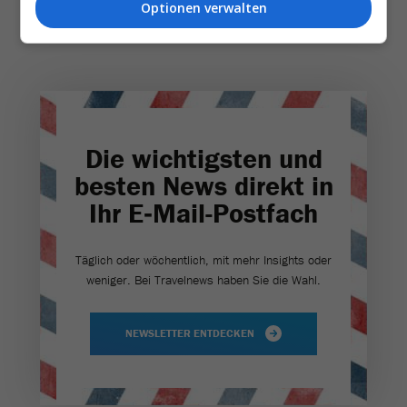
Optionen verwalten
Die wichtigsten und
besten News direkt in
Ihr E‑Mail-Postfach
Täglich oder wöchentlich, mit mehr Insights oder
weniger. Bei Travel­news haben Sie die Wahl.
NEWSLETTER ENTDECKEN