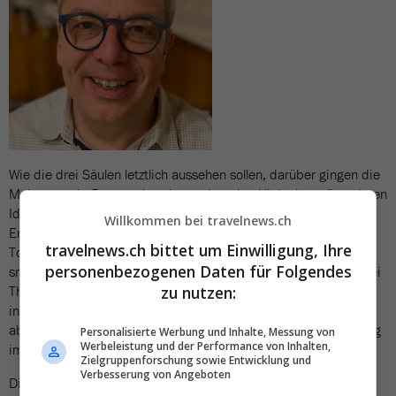
Wie die drei Säulen letztlich aussehen sollen, darüber gingen die
Meinungen in Bern noch weit auseinander. Viele der präsentieren
Ideen waren nicht mehr als Inputs. Am konkretesten war Rafael
Willkommen bei travelnews.ch
Enzler (Bild) von der Agentur «gutungut» und dem Verein Swiss
travelnews.ch bittet um Einwilligung, Ihre
Tourism Experts, der zusammen mit Fiorenzo Fässler von der
personenbezogenen Daten für Folgendes
smarket ag, eine Stiftung als Trägerschaft vorschlug, die die drei
Themenbereiche unter sich vereint. Die Preisverleihung soll
zu nutzen:
inskünftig das Schaufenster sein, so Enzler. Daneben gehe es
aber vor allem darum, Dienstleistungen zur Innovationsförderung
Personalisierte Werbung und Inhalte, Messung von
Werbeleistung und der Performance von Inhalten,
im Schweizer Tourismus bereitzustellen.
Zielgruppenforschung sowie Entwicklung und
Verbesserung von Angeboten
Die Gefahr besteht bei solchen Veranstaltungen immer, dass