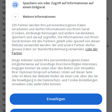
vieles bruchstückhaft bleibt und sich letztlich niemand der
Speichern von oder Zugriff auf Informationen auf
Umsetzung annehmen will. Erfreulich ist, dass dies beim
einem Endgerät
Milestone 2.0 nicht der Fall zu sein scheint. Daniel Fischer,
Weitere Informationen
Verwaltungsratspräsident der Niesenbahn, will sich der Rolle des
Kümmerers annehmen, wie er betonte. Die Niesenbahn habe
335 Partner werden Ihre personenbezogenen Daten
«extrem gute Erinnerungen» an den Niesen Summit. Deshalb
verarbeiten und dürfen Informationen von Ihrem Gerät
(Cookies, eindeutige Kennungen und andere Gerätedaten)
wolle sie bei der Zukunft des Preises eine «gewisse Rolle
speichern und darauf zugreifen. Die Informationen von Ihrem
übernehmen» und damit einen Beitrag für den Schweizer
Gerät können mit den Partnern geteilt oder speziell von dieser
Website verwendet werden. Wir und unsere Partner dürfen
Tourismus leisten. Fischer: «Wir halten die Fahne hoch und wollen
genaue Daten zur Standortbestimmung verwenden.
Liste der
mit allen Interessierten Gespräche führen.»
Partner
Einige Anbieter nutzen Ihre personenbezogenen Daten
Der Weg zu einem neuen Tourismuspreis ist noch lang. Doch der
möglicherweise auf Grundlage ihres berechtigten Interesses.
Anfang scheint gemacht. Unklar bleibt, ob HotellerieSuisse, die
Dagegen können Sie unten über den Button zum Verwalten
die Rechte der Marke Milestone besitzt, diese Marke einem
Ihrer Optionen Einspruch erheben. Unten auf dieser Seite
oder im Menü der Website finden Sie einen Link, über den Sie
neuen Projekt zur Verfügung stellt oder ob sie diese für sich
die Einwilligung in die Datenschutz- und Cookie-Einstellungen
behalten möchte. Keine Probleme sind hingegen seitens des
verwalten oder widerrufen können.
Bundes zu erwarten. Ein Vertreter des Staatssekretariates für
Wirtschaft Seco betonte wie schon beim Niesen Summit am 15.
Einwilligen
November 2022, dass sich das Seco auch künftig bei einem
neuen Projekt finanziell beteiligen werde. Die entsprechenden
Gelder stünden zur Verfügung.