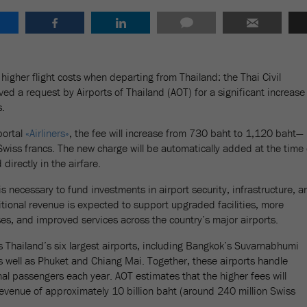
higher flight costs when departing from Thailand: the Thai Civil
ved a request by Airports of Thailand (AOT) for a significant increase
s.
portal
«Airliners»
, the fee will increase from 730 baht to 1,120 baht—
Swiss francs. The new charge will be automatically added at the time 
directly in the airfare.
is necessary to fund investments in airport security, infrastructure, a
tional revenue is expected to support upgraded facilities, more
ses, and improved services across the country’s major airports.
s Thailand’s six largest airports, including Bangkok’s Suvarnabhumi
 well as Phuket and Chiang Mai. Together, these airports handle
nal passengers each year. AOT estimates that the higher fees will
evenue of approximately 10 billion baht (around 240 million Swiss