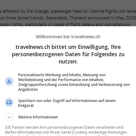
e affected by the change: passenger fees for internal flights will rema
ut three Swiss francs). Separately, Thailand announced in May 202
nger rights, particularly in cases of flight delays and cancellations.
Willkommen bei travelnews.ch
travelnews.ch bittet um Einwilligung, Ihre
personenbezogenen Daten für Folgendes zu
nutzen:
Personalisierte Werbung und Inhalte, Messung von
Werbeleistung und der Performance von Inhalten,
Zielgruppenforschung sowie Entwicklung und Verbesserung von
Angeboten
Speichern von oder Zugriff auf Informationen auf einem
Endgerät
Weitere Informationen
running out
of
kerosene
The
ferry crossing
to
Koh S
335 Partner werden Ihre personenbezogenen Daten verarbeiten und
getting more
expensive
6 – 15:47
dürfen Informationen von Ihrem Gerät (Cookies, eindeutige Kennungen