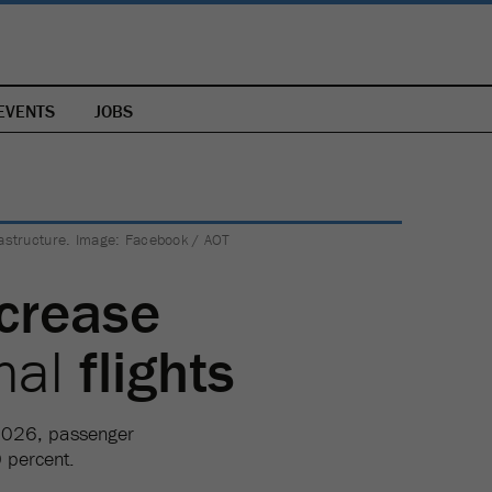
EVENTS
JOBS
frastructure. Image: Facebook / AOT
crease
onal
flights
y 2026, passenger
0 percent.