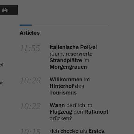
Articles
11:55
Italienische Polizei
räumt
reservierte
Strandplätze
im
of
Morgengrauen
10:26
Willkommen
im
nd
Hinterhof
des
Tourismus
10:22
Wann
darf ich im
Flugzeug
den
Rufknopf
drücken?
10:15
«Ich
checke
als
Erstes
,