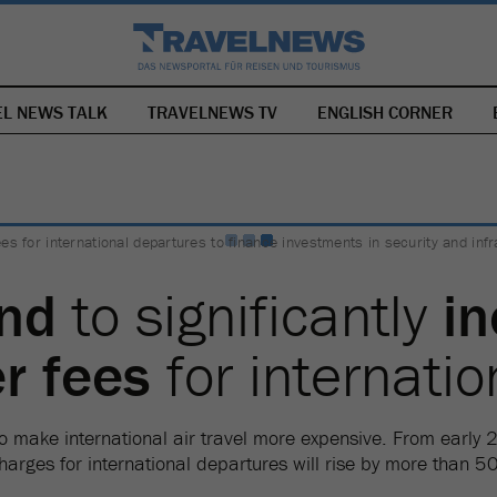
EL NEWS TALK
TRAVELNEWS TV
SKIP
ENGLISH CORNER
NAVIGATION
fees for international departures to finance investments in security and in
and
to significantly
in
r fees
for internati
to make international air travel more expensive. From earl
harges for international departures will rise by more than 5