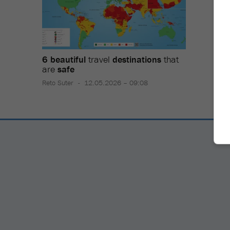
6 beautiful
travel
destinations
that
are
safe
Reto Suter
12.05.2026 – 09:08