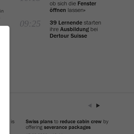
ob sich die
Fenster
öffnen
lassen»
in
5
09:25
39 Lernende
starten
ihre
Ausbildung
bei
Dertour Suisse
amui
is
Swiss plans
to
reduce cabin crew
by
offering
severance packages