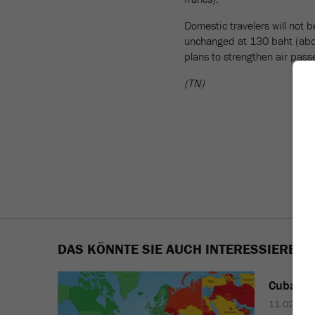
Domestic travelers will not b
unchanged at 130 baht (abo
plans to strengthen air passe
(TN)
DAS KÖNNTE SIE AUCH INTERESSIEREN
Cuba
is
11.02.202