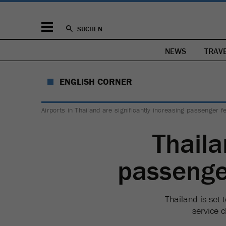
SUCHEN
NEWS
TRAV
ENGLISH CORNER
Airports in Thailand are significantly increasing passenger 
Thail
passenge
Thailand is set 
service c