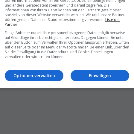
dürfen Informationen von Ihrem Gerät (Cookies, eindeutige Kennungen
ist
und andere Gerätedaten) speichern und darauf zugreifen. Die
6 – 16:01
Informationen von Ihrem Gerät können mit den Partnern geteilt oder
speziell von dieser Website verwendet werden. Wir und unsere Partner
dürfen genaue Daten zur Standortbestimmung verwenden.
Liste der
Partner
Einige Anbieter nutzen Ihre personenbezogenen Daten möglicherweise
auf Grundlage ihres berechtigten Interesses. Dagegen können Sie unten
Diese
Skyline
stellt sogar
Du
über den Button zum Verwalten Ihrer Optionen Einspruch erheben. Unten
auf dieser Seite oder im Menü der Website finden Sie einen Link, über den
den
Schatten
Sie die Einwilligung in die Datenschutz- und Cookie-Einstellungen
10.07.2026 – 10:28
verwalten oder widerrufen können.
Optionen verwalten
Einwilligen