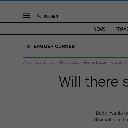
SUCHEN
NEWS
TRAV
ENGLISH CORNER
A wellness temple in the clouds: «Therme Dubai – Islands in
Will there
Dubai wants to 
Sky» will see th