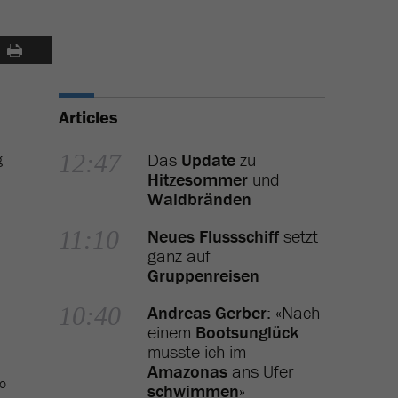
Articles
12:47
Das
Update
zu
g
Hitzesommer
und
Waldbränden
11:10
Neues Flussschiff
setzt
ganz auf
Gruppenreisen
10:40
Andreas Gerber
: «Nach
einem
Bootsunglück
musste ich im
Amazonas
ans Ufer
to
schwimmen
»