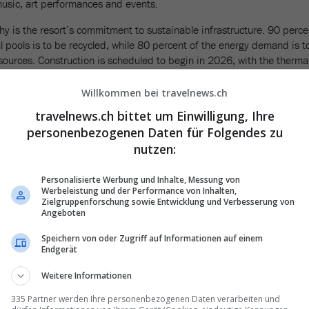
 music, art performances and events.
thy is the resort’s commitment to sustainable infrastructure. 90 perce
l pools is to be recycled, while 80 percent of the energy demand is t
ources. Construction is scheduled to begin in 2026, with the therma
Willkommen bei travelnews.ch
travelnews.ch bittet um Einwilligung, Ihre
personenbezogenen Daten für Folgendes zu
nutzen:
Personalisierte Werbung und Inhalte, Messung von
Werbeleistung und der Performance von Inhalten,
Zielgruppenforschung sowie Entwicklung und Verbesserung von
Angeboten
Speichern von oder Zugriff auf Informationen auf einem
Endgerät
Weitere Informationen
ton
belongs on your
U.S.
335 Partner werden Ihre personenbezogenen Daten verarbeiten und