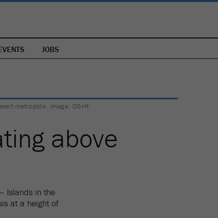
EVENTS
JOBS
desert metropolis. Image: DS+R
ating above
– Islands in the
is at a height of