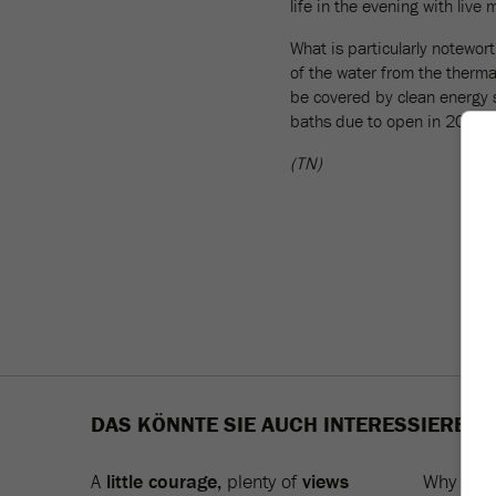
life in the evening with live
What is particularly notewor
of the water from the therma
be covered by clean energy s
baths due to open in 2028.
(TN)
DAS KÖNNTE SIE AUCH INTERESSIEREN
A
little courage,
plenty of
views
Why
Bos