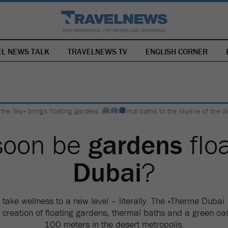
EL NEWS TALK
TRAVELNEWS TV
SKIP
ENGLISH CORNER
NAVIGATION
 the Sky» brings floating gardens and thermal baths to the skyline of the 
 soon be
gardens
flo
Dubai
?
take wellness to a new level – literally. The «Therme Dubai 
e creation of floating gardens, thermal baths and a green oas
100 meters in the desert metropolis.