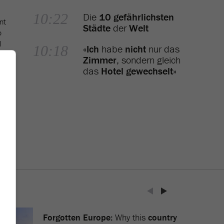
10:22
Die
10 gefährlichsten
nt
Städte
der
Welt
o
l
10:18
«
Ich
habe
nicht
nur das
Zimmer
, sondern gleich
das
Hotel gewechselt
»
Forgotten Europe:
Why this
country