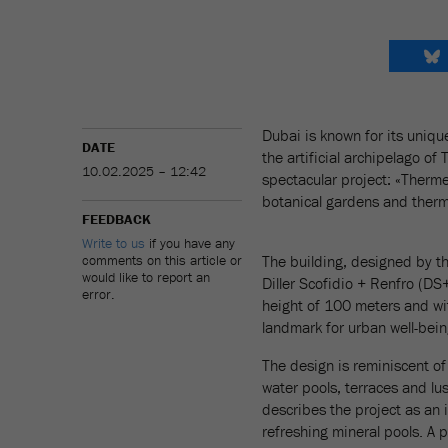
Dubai is known for its unique
DATE
the artificial archipelago o
10.02.2025 – 12:42
spectacular project: «Therme 
botanical gardens and therm
FEEDBACK
Write to us
if you have any
comments on this article or
The building, designed by t
would like to report an
Diller Scofidio + Renfro (DS+
error.
height of 100 meters and with
landmark for urban well-bei
The design is reminiscent of
water pools, terraces and lush
describes the project as an
refreshing mineral pools. A p