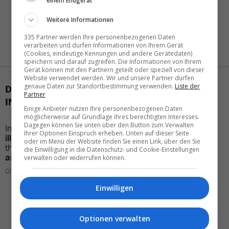
einem Endgerät
Weitere Informationen
335 Partner werden Ihre personenbezogenen Daten
verarbeiten und dürfen Informationen von Ihrem Gerät
(Cookies, eindeutige Kennungen und andere Gerätedaten)
speichern und darauf zugreifen. Die Informationen von Ihrem
Gerät können mit den Partnern geteilt oder speziell von dieser
Website verwendet werden. Wir und unsere Partner dürfen
genaue Daten zur Standortbestimmung verwenden.
Liste der
DAS KÖNNTE SIE AUCH
Partner
INTERESSIEREN
Einige Anbieter nutzen Ihre personenbezogenen Daten
möglicherweise auf Grundlage ihres berechtigten Interesses.
Dagegen können Sie unten über den Button zum Verwalten
Increased
risk of
Why
Boston
belongs on
Ihrer Optionen Einspruch erheben. Unten auf dieser Seite
illness
in
Cape Verde
–
your
U.S. bucket List
oder im Menü der Website finden Sie einen Link, über den Sie
the most
important
die Einwilligung in die Datenschutz- und Cookie-Einstellungen
11.02.2026 – 16:01
answers
verwalten oder widerrufen können.
03.03.2026 – 06:00
Einwilligen
Optionen verwalten