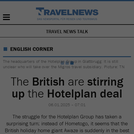
TRAVEL NEWS TALK
SKIP
NAVIGATION
ENGLISH CORNER
The headquarters of the Hotelplan Group in Glattbrugg: It is still
unclear who will take over the Migros travel subsidiary. Picture: TN
The
British
are
stirring
up
the
Hotelplan deal
06.01.2025 – 07:01
The struggle for the Hotelplan Group has taken a
surprising turn: instead of Hometogo, it seems that the
British holiday home giant Awaze is suddenly in the best