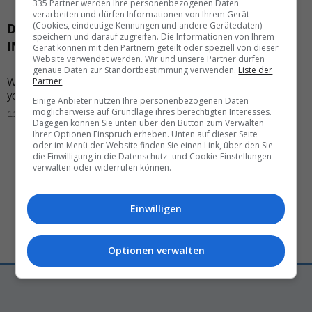
335 Partner werden Ihre personenbezogenen Daten
verarbeiten und dürfen Informationen von Ihrem Gerät
(Cookies, eindeutige Kennungen und andere Gerätedaten)
DAS KÖNNTE SIE AUCH
speichern und darauf zugreifen. Die Informationen von Ihrem
INTERESSIEREN
Gerät können mit den Partnern geteilt oder speziell von dieser
Website verwendet werden. Wir und unsere Partner dürfen
genaue Daten zur Standortbestimmung verwenden.
Liste der
Why
Boston
belongs on
Concerns
about
holidays
Partner
your
U.S. bucket List
in
Egypt:
What travelers
Einige Anbieter nutzen Ihre personenbezogenen Daten
need to know
möglicherweise auf Grundlage ihres berechtigten Interesses.
11.02.2026 – 16:01
Dagegen können Sie unten über den Button zum Verwalten
17.03.2026 – 14:05
Ihrer Optionen Einspruch erheben. Unten auf dieser Seite
oder im Menü der Website finden Sie einen Link, über den Sie
die Einwilligung in die Datenschutz- und Cookie-Einstellungen
verwalten oder widerrufen können.
Einwilligen
Optionen verwalten