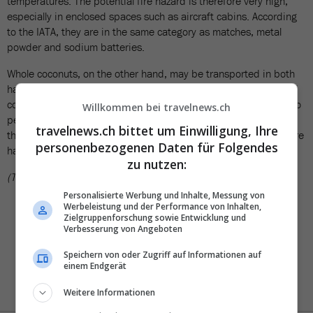
temperatures. The potential fire hazard is therefore very high,
especially in enclosed spaces such as aircraft cabins. According
to the IATA, they are in the same category as matches, metal
powder and sodium batteries.
Whole coconuts, on the other hand, may be transported in both
hand luggage and hold luggage without any concerns. Packaged
coconut products such as coconut milk from retail stores are also
Willkommen bei travelnews.ch
permitted on airplanes. The manufacturers' packaging ensures
travelnews.ch bittet um Einwilligung, Ihre
that the coconut products are sealed and less likely to pose a fire
personenbezogenen Daten für Folgendes
hazard.
zu nutzen:
(TN)
Personalisierte Werbung und Inhalte, Messung von
Werbeleistung und der Performance von Inhalten,
Zielgruppenforschung sowie Entwicklung und
Verbesserung von Angeboten
Speichern von oder Zugriff auf Informationen auf
einem Endgerät
Weitere Informationen