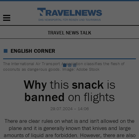
TRAVEL NEWS TALK
SKIP
NAVIGATION
ENGLISH CORNER
The International Air Transport Association classifies the flesh of
coconuts as dangerous goods. Image: Adobe Stock
Why
this
snack
is
banned
on flights
29.07.2024 – 14:06
There are clear rules on what is and isn't allowed on the
plane and it is generally known that knives and large
amounts of liquid are forbidden. However, there are also