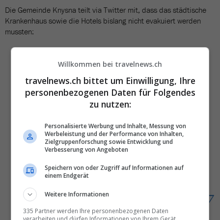
Die Gemeinde Knysna teilt via Twitter mit, dass das städtische
Krankenhaus sowie die Hotels bislang nicht evakuiert werden
mussten:
#KnysnaFire
Provincial
Willkommen bei travelnews.ch
hospital and hotels are NOT
travelnews.ch bittet um Einwilligung, Ihre
personenbezogenen Daten für Folgendes
being evacuated. N2 between
zu nutzen:
Sedgefield, Knysna and
Personalisierte Werbung und Inhalte, Messung von
Plettenberg Bay remains
Werbeleistung und der Performance von Inhalten,
Zielgruppenforschung sowie Entwicklung und
closed.
Verbesserung von Angeboten
Speichern von oder Zugriff auf Informationen auf
einem Endgerät
— KnysnaMunicipality
Weitere Informationen
(@KnysnaMuni)
June 7, 2017
335 Partner werden Ihre personenbezogenen Daten
verarbeiten und dürfen Informationen von Ihrem Gerät