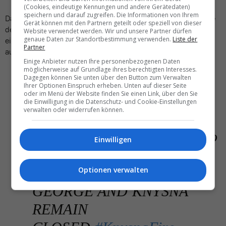
(Cookies, eindeutige Kennungen und andere Gerätedaten)
speichern und darauf zugreifen. Die Informationen von Ihrem
Das Feuer ist aber nach wie vor nicht unter Kontrolle. Zwar habe
Gerät können mit den Partnern geteilt oder speziell von dieser
der Wind etwas abgeflacht, das Feuer konnte aber noch nicht
Website verwendet werden. Wir und unsere Partner dürfen
genaue Daten zur Standortbestimmung verwenden.
Liste der
eingedämmt werden. Zusätzliche Feuerwehrleute werden
Partner
aufgeboten. Evakuierte sollen noch nicht zurückkehren:
Einige Anbieter nutzen Ihre personenbezogenen Daten
möglicherweise auf Grundlage ihres berechtigten Interesses.
Dagegen können Sie unten über den Button zum Verwalten
#FIRE
#UPDATE
Ihrer Optionen Einspruch erheben. Unten auf dieser Seite
oder im Menü der Website finden Sie einen Link, über den Sie
die Einwilligung in die Datenschutz- und Cookie-Einstellungen
verwalten oder widerrufen können.
Those who have been
#evacuated
must not return to
Einwilligen
their homes.
THE ROAD BETWEEN
Optionen verwalten
GEORGE AND KNYSNA
REMAIN