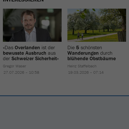
«Das
Overlanden
ist der
Die
5
schönsten
bewusste Ausbruch
aus
Wanderungen
durch
der
Schweizer Sicherheit»
blühende Obstbäume
Gregor Waser
Heinz Staffelbach
27.07.2026 – 10:58
19.03.2026 – 07:14