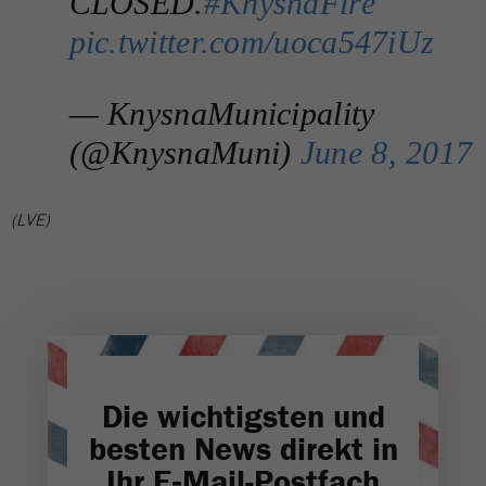
CLOSED.
#KnysnaFire
pic.twitter.com/uoca547iUz
— KnysnaMunicipality
(@KnysnaMuni)
June 8, 2017
(LVE)
Die wichtigsten und
besten News direkt in
Ihr E‑Mail-Postfach