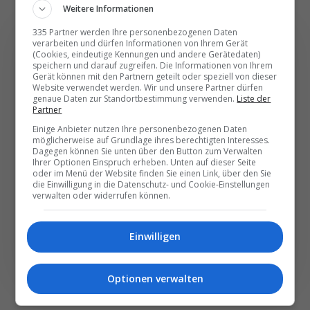
Weitere Informationen
335 Partner werden Ihre personenbezogenen Daten
verarbeiten und dürfen Informationen von Ihrem Gerät
(Cookies, eindeutige Kennungen und andere Gerätedaten)
speichern und darauf zugreifen. Die Informationen von Ihrem
Gerät können mit den Partnern geteilt oder speziell von dieser
Die wichtigsten und
Website verwendet werden. Wir und unsere Partner dürfen
genaue Daten zur Standortbestimmung verwenden.
Liste der
besten News direkt in
Partner
Ihr E‑Mail-Postfach
Einige Anbieter nutzen Ihre personenbezogenen Daten
möglicherweise auf Grundlage ihres berechtigten Interesses.
Dagegen können Sie unten über den Button zum Verwalten
Ihrer Optionen Einspruch erheben. Unten auf dieser Seite
Täglich oder wöchentlich, mit mehr Insights oder
oder im Menü der Website finden Sie einen Link, über den Sie
weniger. Bei Travel­news haben Sie die Wahl.
die Einwilligung in die Datenschutz- und Cookie-Einstellungen
verwalten oder widerrufen können.
NEWSLETTER ENTDECKEN
Einwilligen
Optionen verwalten