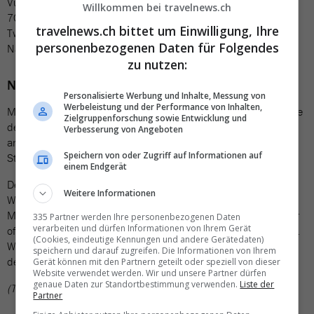
Vulkäne, Tsunamis und Erdrutsche überwacht, meldeten fast
Willkommen bei travelnews.ch
70’000 Menschen, dass sie das Beben gespürt haben. Auf
travelnews.ch bittet um Einwilligung, Ihre
Twitter fordert GeoNet die Menschen dazu auf, für den Fall von
personenbezogenen Daten für Folgendes
Nachbeben vorsichtshalber in Deckung zu gehen.
zu nutzen:
Notstand wegen Tropensturm
Personalisierte Werbung und Inhalte, Messung von
Werbeleistung und der Performance von Inhalten,
Mit dem heutigen Erdbeben erlebt Neuseeland anhaltende Tage
Zielgruppenforschung sowie Entwicklung und
des Schreckens. Denn der Tropensturm «Gabrielle» hatte schon
Verbesserung von Angeboten
am Montag gewütet mit Windgeschwindigkeiten von bis zu 140
Speichern von oder Zugriff auf Informationen auf
Stundenkilometern, ebenfalls auf der Nordinsel Neuseelands.
einem Endgerät
Der Zyklon brachte heftige Regenfälle und bis zu elf Meter hohe
Weitere Informationen
Wellen mit sich. Auch am Dienstag gab es heftige Stürme. Am
Mittwoch war nach Angaben der Behörden das Schlimmste zwar
335 Partner werden Ihre personenbezogenen Daten
verarbeiten und dürfen Informationen von Ihrem Gerät
offenbar überstanden, «aber wir sind noch nicht ausser Gefahr».
(Cookies, eindeutige Kennungen und andere Gerätedaten)
Wegen «Gabrielle» hatte Neuseelands Regierung am Dienstag
speichern und darauf zugreifen. Die Informationen von Ihrem
den Nationalen Notstand ausgerufen.
Gerät können mit den Partnern geteilt oder speziell von dieser
Website verwendet werden. Wir und unsere Partner dürfen
genaue Daten zur Standortbestimmung verwenden.
Liste der
(TN)
Partner