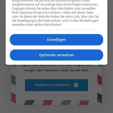
Einige Anbieter nutzen Ihre personenbezogenen Daten
möglicherweise auf Grundlage ihres berechtigten Interesses.
Dagegen können Sie unten über den Button zum Verwalten
Ihrer Optionen Einspruch erheben. Unten auf dieser Seite
oder im Menü der Website finden Sie einen Link, über den Sie
die Einwilligung in die Datenschutz- und Cookie-Einstellungen
verwalten oder widerrufen können.
Die wichtigsten und
Einwilligen
besten News direkt in
Ihr E‑Mail-Postfach
Optionen verwalten
Täglich oder wöchentlich, mit mehr Insights oder
weniger. Bei Travel­news haben Sie die Wahl.
NEWSLETTER ENTDECKEN