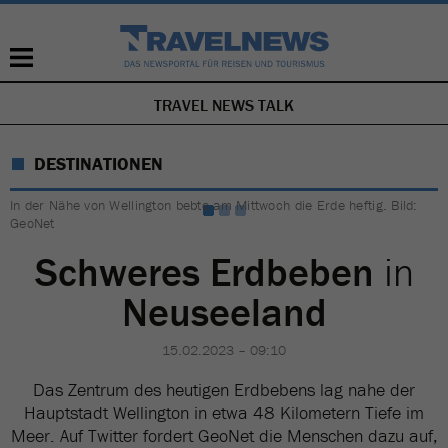
TRAVEL NEWS TALK
NAVIGATION
ÜBERSPRINGEN
DESTINATIONEN
In der Nähe von Wellington bebte am Mittwoch die Erde heftig. Bild:
GeoNet
Schweres Erdbeben
in
Neuseeland
15.02.2023 – 09:10
Das Zentrum des heutigen Erdbebens lag nahe der
Hauptstadt Wellington in etwa 48 Kilometern Tiefe im
Meer. Auf Twitter fordert GeoNet die Menschen dazu auf,