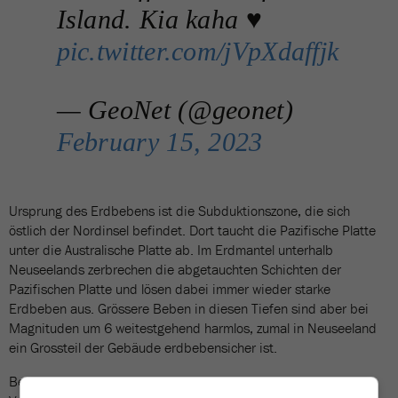
Island. Kia kaha ♥
pic.twitter.com/jVpXdaffjk
— GeoNet (@geonet)
February 15, 2023
Ursprung des Erdbebens ist die Subduktionszone, die sich
östlich der Nordinsel befindet. Dort taucht die Pazifische Platte
unter die Australische Platte ab. Im Erdmantel unterhalb
Neuseelands zerbrechen die abgetauchten Schichten der
Pazifischen Platte und lösen dabei immer wieder starke
Erdbeben aus. Grössere Beben in diesen Tiefen sind aber bei
Magnituden um 6 weitestgehend harmlos, zumal in Neuseeland
ein Grossteil der Gebäude erdbebensicher ist.
Bei der Organisation GeoNet, die in Neuseeland Erdbeben,