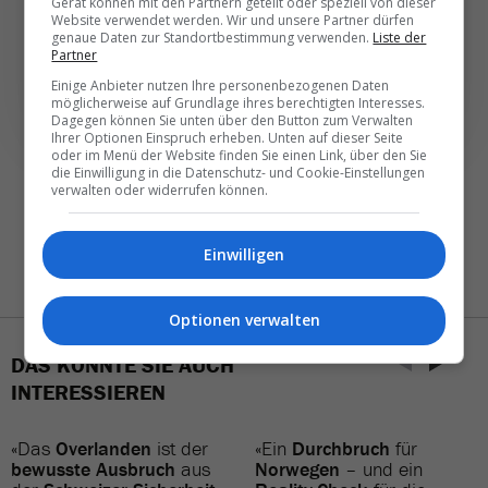
Gerät können mit den Partnern geteilt oder speziell von dieser
Website verwendet werden. Wir und unsere Partner dürfen
genaue Daten zur Standortbestimmung verwenden.
Liste der
NEWSLETTER ENTDECKEN
Partner
Einige Anbieter nutzen Ihre personenbezogenen Daten
möglicherweise auf Grundlage ihres berechtigten Interesses.
Dagegen können Sie unten über den Button zum Verwalten
Ihrer Optionen Einspruch erheben. Unten auf dieser Seite
oder im Menü der Website finden Sie einen Link, über den Sie
die Einwilligung in die Datenschutz- und Cookie-Einstellungen
verwalten oder widerrufen können.
Einwilligen
Optionen verwalten
DAS KÖNNTE SIE AUCH
INTERESSIEREN
«Das
Overlanden
ist der
«Ein
Durchbruch
für
bewusste Ausbruch
aus
Norwegen
– und ein