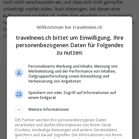
noch nicht verschwunden sei, und dass sich nicht geimpfte
unbedingt impfen sollen. Auch diejenigen, bei denen eine
Auffrischimpfung fällig ist, sollen dies ebenfalls tun. Schliesslich
haben in Südafrika mehr als 100'000 Menschen ihr Leben durch
Willkommen bei travelnews.ch
Covid verloren.
(TN)
travelnews.ch bittet um Einwilligung, Ihre
personenbezogenen Daten für Folgendes
zu nutzen:
Personalisierte Werbung und Inhalte, Messung von
Werbeleistung und der Performance von Inhalten,
Zielgruppenforschung sowie Entwicklung und
Verbesserung von Angeboten
Die wichtigsten und
Speichern von oder Zugriff auf Informationen auf
einem Endgerät
besten News direkt in
Ihr E‑Mail-Postfach
Weitere Informationen
335 Partner werden Ihre personenbezogenen Daten
verarbeiten und dürfen Informationen von Ihrem Gerät
Täglich oder wöchentlich, mit mehr Insights oder
(Cookies, eindeutige Kennungen und andere Gerätedaten)
weniger. Bei Travel­news haben Sie die Wahl.
speichern und darauf zugreifen. Die Informationen von Ihrem