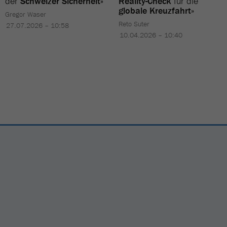
der
Schweizer Sicherheit»
Reality-Check
für die
globale Kreuzfahrt
»
Gregor Waser
Reto Suter
27.07.2026 – 10:58
10.04.2026 – 10:40