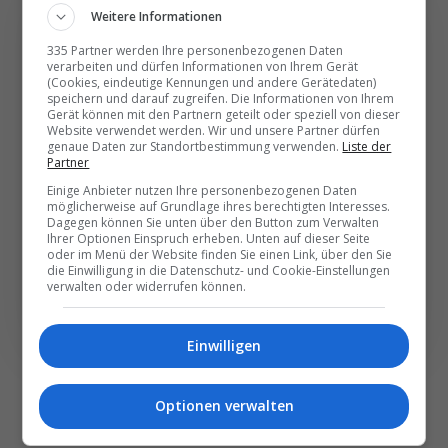
Weitere Informationen
335 Partner werden Ihre personenbezogenen Daten
Die wichtigsten und
verarbeiten und dürfen Informationen von Ihrem Gerät
(Cookies, eindeutige Kennungen und andere Gerätedaten)
besten News direkt in
speichern und darauf zugreifen. Die Informationen von Ihrem
Gerät können mit den Partnern geteilt oder speziell von dieser
Ihr E‑Mail-Postfach
Website verwendet werden. Wir und unsere Partner dürfen
genaue Daten zur Standortbestimmung verwenden.
Liste der
Partner
Täglich oder wöchentlich, mit mehr Insights oder
Einige Anbieter nutzen Ihre personenbezogenen Daten
möglicherweise auf Grundlage ihres berechtigten Interesses.
weniger. Bei Travel­news haben Sie die Wahl.
Dagegen können Sie unten über den Button zum Verwalten
Ihrer Optionen Einspruch erheben. Unten auf dieser Seite
oder im Menü der Website finden Sie einen Link, über den Sie
NEWSLETTER ENTDECKEN
die Einwilligung in die Datenschutz- und Cookie-Einstellungen
verwalten oder widerrufen können.
Einwilligen
Optionen verwalten