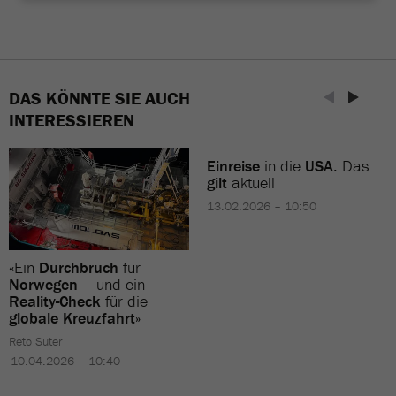
DAS KÖNNTE SIE AUCH
INTERESSIEREN
Einreise
in die
USA
: Das
gilt
aktuell
13.02.2026 – 10:50
«Ein
Durchbruch
für
Norwegen
– und ein
Reality-Check
für die
globale Kreuzfahrt
»
Reto Suter
10.04.2026 – 10:40