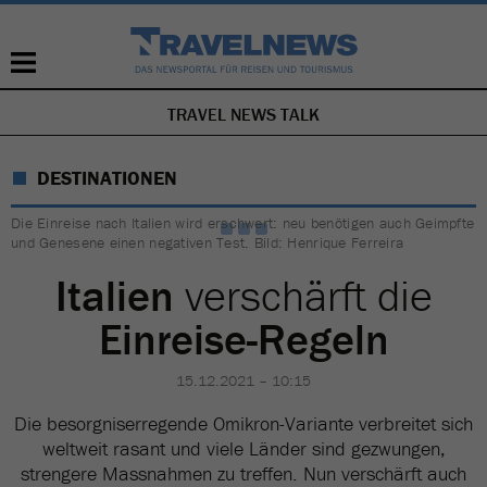
TRAVEL NEWS TALK
NAVIGATION
ÜBERSPRINGEN
DESTINATIONEN
Die Einreise nach Italien wird erschwert: neu benötigen auch Geimpfte
und Genesene einen negativen Test. Bild: Henrique Ferreira
Italien
verschärft die
Einreise-Regeln
15.12.2021 – 10:15
Die besorgniserregende Omikron-Variante verbreitet sich
weltweit rasant und viele Länder sind gezwungen,
strengere Massnahmen zu treffen. Nun verschärft auch