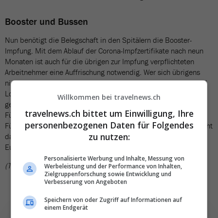
Booster und Bussen
Nun benötigt die Belegschaft in den Spitälern die Booster-
Impfung. Mit dem Ablauf der Corona-Impfzertifikate nach neun
Monaten ist auch für die übrigen zur Impfung verpflichteten
Arbeitnehmer eine Auffrischung notwendig. Wer sich übrigens
nicht an die Impfpflicht hält, muss mit einer Suspendierung und
Lohnverzicht rechnen. Wer ungeimpft ist und trotzdem arbeiten
Willkommen bei travelnews.ch
geht, dem droht eine Geldstrafe zwischen 600 und 1500 Euro.
travelnews.ch bittet um Einwilligung, Ihre
Für Kontrollen zur Einhaltung der neuen Regeln sind die
personenbezogenen Daten für Folgendes
Führungskräfte der jeweiligen Einrichtungen zuständig. Geschieht
zu nutzen:
das nicht, droht ebenfalls eine Strafe zwischen 400 und 1000
Euro.
Personalisierte Werbung und Inhalte, Messung von
(TN)
Werbeleistung und der Performance von Inhalten,
Zielgruppenforschung sowie Entwicklung und
Verbesserung von Angeboten
Speichern von oder Zugriff auf Informationen auf
einem Endgerät