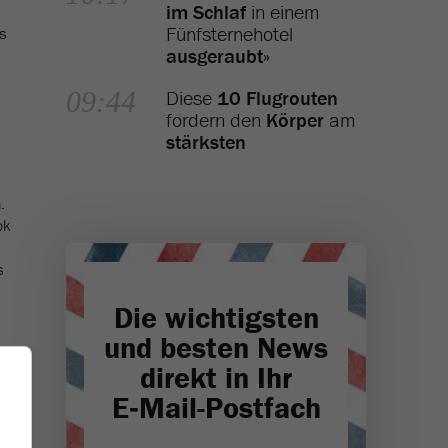
im Schlaf
in einem
Fünfsternehotel
s
ausgeraubt
»
09:44
Diese
10 Flugrouten
fordern den
Körper
am
stärksten
.
ok
s
Die wichtigsten
und besten News
direkt in Ihr
E‑Mail-Postfach