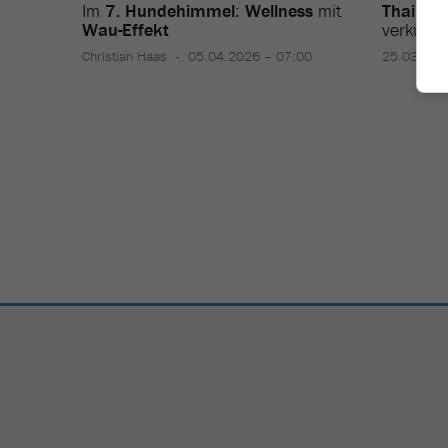
Im
7. Hundehimmel
:
Wellness
mit
Thailan
Wau-Effekt
verkürze
Christian Haas
05.04.2026 – 07:00
25.03.202