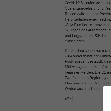
Covid-19 Situation Administr
Quarantänebefreiung für Gei
Reisen zwischen den Provinz
Herunterladen einer Trackin
«SHA Plus Hotels», wovon es 
14 Tagen des Aufenthalts; n
und langsameren PCR-Tests
entschieden.
Die Zeichen sehen zumindest
Zum anderen hat der Ministe
Post» soeben bestätigt, das
Mai wie geplant am 1. Oktob
beginnen werden. Die 21 and
Zweifel, ob die Regierung a
Plan umzusetzen. Oder ander
Wintersaison in Thailand dü
(JCR)