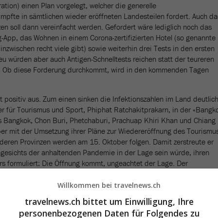
ation) einen Plan vorgelegt, welcher die generelle
mpfte in sämtlichen wieder eröffneten Landesteilen fordert. Auch da
en soll dann vereinfacht werden. Gefordert wäre lediglich noch das
g-App, das Wohnen in einem Corona-zertifizierten Hotel (so genannte
inzwischen recht viele gibt) sowie weiterhin drei Tests in den ersten
eu würden aber auch Antigen-Schnelltests reichen statt der teureren
. Ob diese Forderung durchkommt, wird in den kommenden Tagen
 positiv aus. Zum einen sinken die Infektionszahlen im Land deutlich
r für Tourismus und Sport, Phiphat Ratchakitprakarn, in der «Bangk
s Bangkok, Chon Buri, Phetchaburi, Prachuap Khiri Khan und Chiang
er mit der Umsetzung ihrer Pläne zur Wiedereröffnung des Tourismu
eren Provinzen werden am 15. Oktober folgen. Damit zerstreute er
ngesichts der anhaltenden Pandemie in der Lage sein würde, ihren
s formuliert: Die Öffnung kommt, ungeachtet der Lage. Der
rfte, abgesehen von den Auflagen, kaum etwas im Weg stehen.
Willkommen bei travelnews.ch
travelnews.ch bittet um Einwilligung, Ihre
personenbezogenen Daten für Folgendes zu