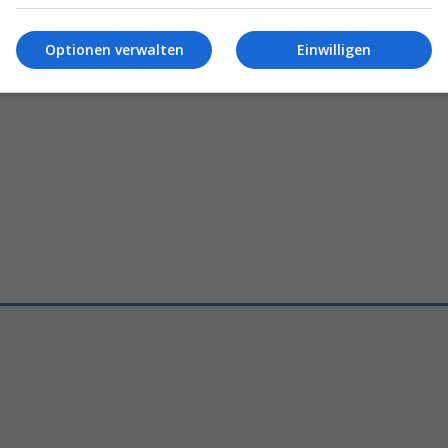
d
will
visumfreie Aufenthalte
Branchentreff in
Pattaya
bri
n
neuen
Drive
ins
Thailand-
Reisebusiness
Optionen verwalten
Einwilligen
6 – 10:10
Jürg Morf
16.06.2026 – 10:42