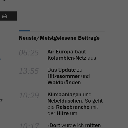
Neuste/Meistgelesene Beiträge
06:25
Air Europa
baut
Kolumbien-Netz
aus
,
13:55
Das
Update
zu
Hitzesommer
und
Waldbränden
10:29
Klimaanlagen
und
er
Nebelduschen
: So geht
die
Reisebranche
mit
der
Hitze
um
10:17
«
Dort
wurde ich
mitten