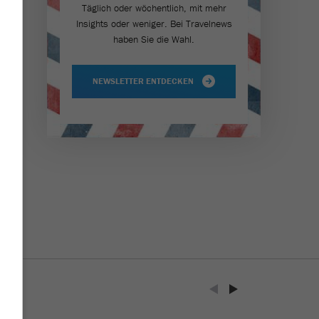
Täglich oder wöchentlich, mit mehr
Insights oder weniger. Bei Travel­news
haben Sie die Wahl.
NEWSLETTER ENTDECKEN