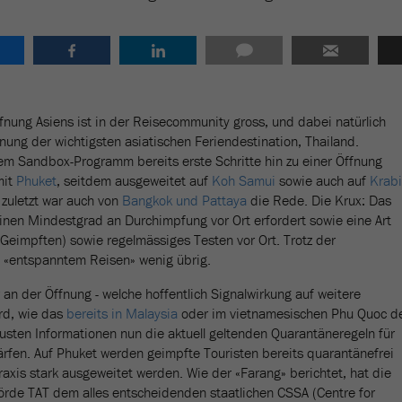
fnung Asiens ist in der Reisecommunity gross, und dabei natürlich
nung der wichtigsten asiatischen Feriendestination, Thailand.
dem Sandbox-Programm bereits erste Schritte hin zu einer Öffnung
mit
Phuket
, seitdem ausgeweitet auf
Koh Samui
sowie auch auf
Krabi
, zuletzt war auch von
Bangkok und Pattaya
die Rede. Die Krux: Das
inen Mindestgrad an Durchimpfung vor Ort erfordert sowie eine Art
 Geimpften) sowie regelmässiges Testen vor Ort. Trotz der
n «entspanntem Reisen» wenig übrig.
 an der Öffnung - welche hoffentlich Signalwirkung auf weitere
rd, wie das
bereits in Malaysia
oder im vietnamesischen Phu Quoc d
 neusten Informationen nun die aktuell geltenden Quarantäneregeln für
ärfen. Auf Phuket werden geimpfte Touristen bereits quarantänefrei
axis stark ausgeweitet werden. Wie der «Farang» berichtet, hat die
rde TAT dem alles entscheidenden staatlichen CSSA (Centre for