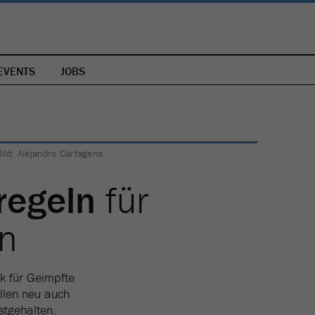
EVENTS
JOBS
Bild: Alejandro Cartagena
regeln
für
n
k für Geimpfte
ollen neu auch
stgehalten.