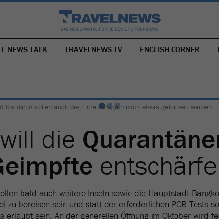
EL NEWS TALK
TRAVELNEWS TV
NAVIGATION
ENGLISH CORNER
ÜBERSPRINGEN
nd bis dahin sollen auch die Einreiseregeln noch etwas gelockert werden. 
will die
Quarantäne
Geimpfte
entschärfe
ollen bald auch weitere Inseln sowie die Hauptstadt Bangko
i zu bereisen sein und statt der erforderlichen PCR-Tests s
ts erlaubt sein. An der generellen Öffnung im Oktober wird fe